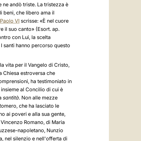
ne andò triste. La tristezza è
i beni, che libero ama il
Paolo VI
scrisse: «È nel cuore
 il suo canto» (Esort. ap.
ontro con Lui, la scelta
. I santi hanno percorso questo
 vita per il Vangelo di Cristo,
na Chiesa estroversa che
comprensioni, ha testimoniato in
insieme al Concilio di cui è
la
santità
. Non alle mezze
. Romero, che ha lasciato le
o ai poveri e alla sua gente,
di Vincenzo Romano, di Maria
bruzzese-napoletano, Nunzio
nel silenzio e nell'offerta di