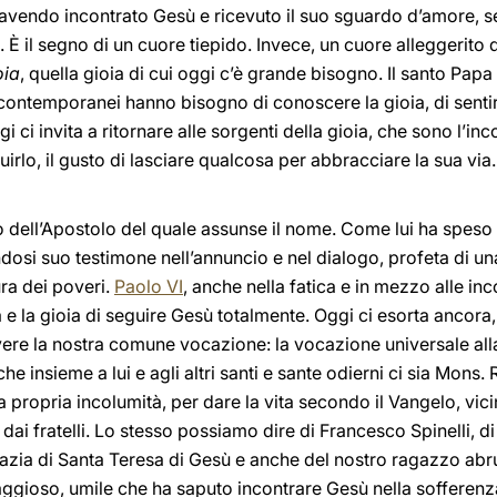
 avendo incontrato Gesù e ricevuto il suo sguardo d’amore, se 
È il segno di un cuore tiepido. Invece, un cuore alleggerito d
oia
, quella gioia di cui oggi c’è grande bisogno. Il santo Papa
 contemporanei hanno bisogno di conoscere la gioia, di sentire
gi ci invita a ritornare alle sorgenti della gioia, che sono l’inc
irlo, il gusto di lasciare qualcosa per abbracciare la sua via
o dell’Apostolo del quale assunse il nome. Come lui ha speso la
dosi suo testimone nell’annuncio e nel dialogo, profeta di u
ura dei poveri.
Paolo VI
, anche nella fatica e in mezzo alle in
 la gioia di seguire Gesù totalmente. Oggi ci esorta ancora, 
vivere la nostra comune vocazione: la vocazione universale al
che insieme a lui e agli altri santi e sante odierni ci sia Mons
propria incolumità, per dare la vita secondo il Vangelo, vicin
dai fratelli. Lo stesso possiamo dire di Francesco Spinelli, 
nazia di Santa Teresa di Gesù e anche del nostro ragazzo a
aggioso, umile che ha saputo incontrare Gesù nella sofferenza, 