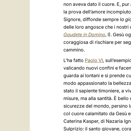
non aveva dato il cuore. E, pur
la prova dell’amore incompiuto. 
Signore, diffonde sempre
la gi
delle loro angosce che i nostri
Gaudete in Domino
, I). Gesù og
coraggiosa di rischiare per segu
cammino.
L’ha fatto
Paolo VI
, sull’esempi
valicando nuovi confini e facen
guarda ai lontani e si prende c
modo appassionato la bellezza e
stato il sapiente timoniere, a 
misure, ma alla santità. È bello 
sicurezze del mondo, persino la 
col cuore calamitato da Gesù e 
Caterina Kasper, di Nazaria Ig
Sulprizio: il santo giovane, cor