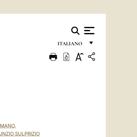
ITALIANO
FRANÇAIS
ENGLISH
ITALIANO
PORTUGUÊS
ESPAÑOL
DEUTSCH
OMANO,
POLSKI
UNZIO SULPRIZIO