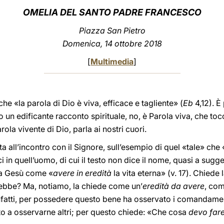
OMELIA DEL SANTO PADRE FRANCESCO
Piazza San Pietro
Domenica, 14 ottobre 2018
[
Multimedia
]
he «la parola di Dio è viva, efficace e tagliente» (
Eb
4,12). È
o un edificante racconto spirituale, no, è Parola viva, che tocc
ola vivente di Dio, parla ai nostri cuori.
vita all’incontro con il Signore, sull’esempio di quel «tale» che
in quell’uomo, di cui il testo non dice il nome, quasi a sug
 a Gesù come «
avere in eredità
la vita eterna» (v. 17). Chiede l
rrebbe? Ma, notiamo, la chiede come un’
eredità da avere
, com
nfatti, per possedere questo bene ha osservato i comandamenti
o a osservarne altri; per questo chiede: «Che cosa
devo
far