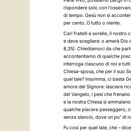
Pane vivo; possiamo dargli in c
rispondere solo con l’osservanz
di tempo. Gesù non si acconten
per cento. O tutto o niente.
Cari fratelli e sorelle, il nost
e deve scegliere: o amerà Dio 
8,35). Chiediamoci da che part
accontentiamo di qualche prece
interroga ciascuno di noi e tut
Chiesa-sposa, che per il suo S
quel tale? Insomma, ci basta 
amore del Signore: lasciare ricc
del Vangelo, i pesi che frenano 
e la nostra Chiesa si ammalan
qualche piacere passeggero, ci s
senza slancio, dove un po’ di n
Fu così per quel tale, che – dic