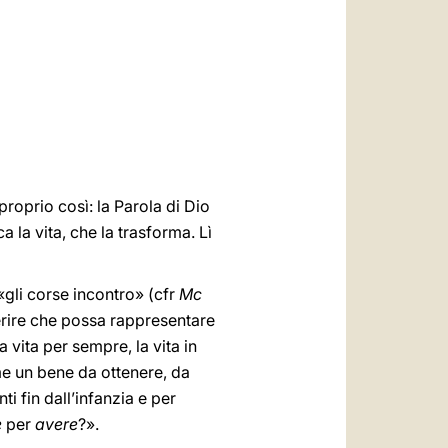
العربيّة
中文
LATINE
 proprio così: la Parola di Dio
a la vita, che la trasforma. Lì
 «gli corse incontro» (cfr
Mc
gerire che possa rappresentare
a vita per sempre, la vita in
e un bene da ottenere, da
 fin dall’infanzia e per
e
per
avere
?».