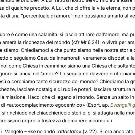
ambio le briciole? A Lui, fattosi nostro servo fino ad andare
a di qualche precetto. A Lui, che ci offre la vita eterna, non
ta di una “percentuale di amore”: non possiamo amarlo al vent
ro cuore è come una calamita: si lascia attirare dall’amore, ma 
o amerà la ricchezza del mondo (cfr
Mt
6,24); o vivrà per am
e stiamo. Chiediamoci a che punto siamo nella nostra storia 
tto o seguiamo Gesù da innamorati, veramente disposti a la
ti noi come Chiesa in cammino: siamo una Chiesa che soltanto
ignore si lancia nell’amore? Lo seguiamo davvero o ritornia
Gesù o cerchiamo tante sicurezze del mondo? Chiediamo la gr
hezze, lasciare nostalgie di ruoli e poteri, lasciare strutture
la missione, i lacci che ci legano al mondo. Senza un salto in 
o di «autocompiacimento egocentrico» (Esort. ap.
Evangelii 
i rinchiude nel chiacchiericcio sterile, ci si adagia nella mon
arcisismo copre la tristezza di rimanere incompiuti.
e il Vangelo – «se ne andò
rattristato
» (v. 22). Si era ancorato 