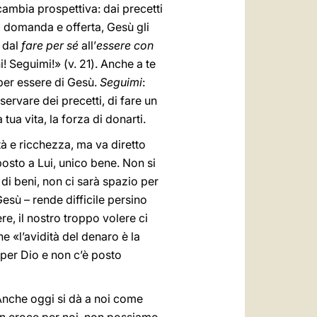
 cambia prospettiva: dai precetti
di domanda e offerta, Gesù gli
, dal
fare per sé
all’
essere con
i! Seguimi!» (v. 21). Anche a te
 per essere di Gesù.
Seguimi
:
ervare dei precetti, di fare un
tua vita, la forza di donarti.
tà e ricchezza, ma va diretto
 posto a Lui, unico bene. Non si
di beni, non ci sarà spazio per
Gesù – rende difficile persino
re, il nostro troppo volere ci
e «l’avidità del denaro è la
 per Dio e non c’è posto
 Anche oggi si dà a noi come