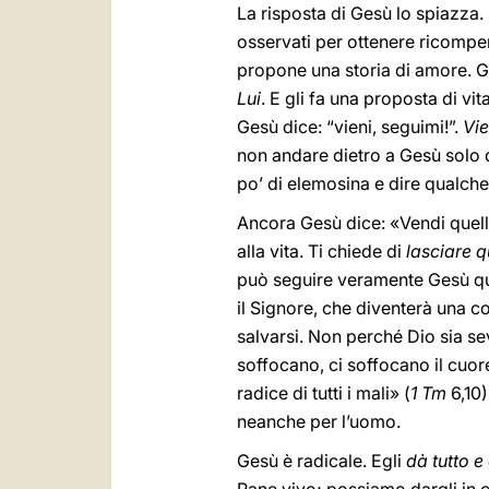
La risposta di Gesù lo spiazza. I
osservati per ottenere ricompen
propone una storia di amore. Gl
Lui
. E gli fa una proposta di vit
Gesù dice: “vieni, seguimi!”.
Vie
non andare dietro a Gesù solo q
po’ di elemosina e dire qualche p
Ancora Gesù dice: «Vendi quello
alla vita. Ti chiede di
lasciare q
può seguire veramente Gesù quan
il Signore, che diventerà una co
salvarsi. Non perché Dio sia sev
soffocano, ci soffocano il cuor
radice di tutti i mali» (
1 Tm
6,10)
neanche per l’uomo.
Gesù è radicale. Egli
dà tutto e