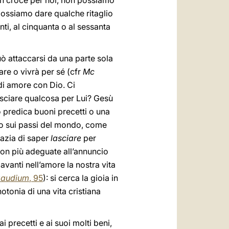
 in croce per noi, non possiamo
 possiamo dare qualche ritaglio
i, al cinquanta o al sessanta
può attaccarsi da una parte sola
are o vivrà per sé (cfr
Mc
di amore con Dio. Ci
sciare qualcosa per Lui? Gesù
 predica buoni precetti o una
mo sui passi del mondo, come
azia di saper
lasciare
per
 non più adeguate all’annuncio
avanti nell’amore la nostra vita
gaudium
, 95
): si cerca la gioia in
otonia di una vita cristiana
ai precetti e ai suoi molti beni,