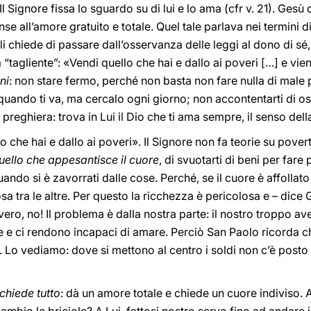
l Signore fissa lo sguardo su di lui
e lo ama (cfr v. 21). Gesù
se all’amore gratuito e totale. Quel tale parlava nei termini 
i chiede di passare dall’osservanza delle leggi al dono di sé
a “tagliente”: «Vendi quello che hai e dallo ai poveri […] e vien
ni
: non stare fermo, perché non basta non fare nulla di male
uando ti va, ma cercalo ogni giorno; non accontentarti di oss
reghiera: trova in Lui il Dio che ti ama sempre, il senso della 
 che hai e dallo ai poveri». Il Signore non fa teorie su pover
uello che appesantisce il cuore
, di svuotarti di beni per fare
do si è zavorrati dalle cose. Perché, se il cuore è affollato 
sa tra le altre. Per questo la ricchezza è pericolosa e – dice 
ero, no! Il problema è dalla nostra parte: il nostro troppo ave
e e ci rendono incapaci di amare. Perciò San Paolo ricorda ch
. Lo vediamo: dove si mettono al centro i soldi non c’è posto
 chiede tutto
: dà un amore totale e chiede un cuore indiviso.