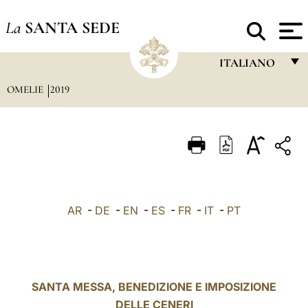
La
SANTA SEDE
ITALIANO
OMELIE
2019
FRANÇAIS
ENGLISH
ITALIANO
PORTUGUÊS
ESPAÑOL
AR
-
DE
-
EN
-
ES
-
FR
-
IT
-
PT
DEUTSCH
POLSKI
العربيّة
SANTA MESSA, BENEDIZIONE E IMPOSIZIONE
DELLE CENERI
中文