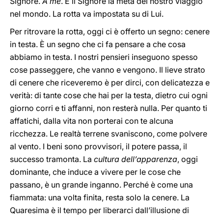
Signore.
A me
. È il Signore la meta del nostro viaggio
nel mondo. La rotta va impostata su di Lui.
Per ritrovare la rotta, oggi ci è offerto un segno: cenere
in testa. È un segno che ci fa pensare a che cosa
abbiamo in testa. I nostri pensieri inseguono spesso
cose passeggere, che vanno e vengono. Il lieve strato
di cenere che riceveremo è per dirci, con delicatezza e
verità: di tante cose che hai per la testa, dietro cui ogni
giorno corri e ti affanni, non resterà nulla. Per quanto ti
affatichi, dalla vita non porterai con te alcuna
ricchezza. Le realtà terrene svaniscono, come polvere
al vento. I beni sono provvisori, il potere passa, il
successo tramonta. La
cultura dell’apparenza
, oggi
dominante, che induce a vivere per le cose che
passano, è un grande inganno. Perché è come una
fiammata: una volta finita, resta solo la cenere. La
Quaresima è il tempo per liberarci dall’illusione di