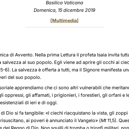
Basilica Vaticana
Domenica, 15 dicembre 2019
[
Multimedia
]
a di Avvento. Nella prima Lettura il profeta Isaia invita tutta 
 salvezza al suo popolo. Egli viene ad aprire gli occhi ai ciech
5,5-6). La salvezza è offerta a tutti, ma il Signore manifesta u
poveri del suo popolo.
oriale apprendiamo che ci sono altri vulnerabili che merit
 oppressi, gli affamati, i prigionieri, i forestieri, gli orfani e
esistenziali di ieri e di oggi.
 di Dio si fa tangibile: «I ciechi riacquistano la vista, gli zo
i risuscitano, ai poveri è annunciato il Vangelo» (
Mt
11,5). Ques
el Regno di Dio. Non squilli di tromba o trionfi militari, no