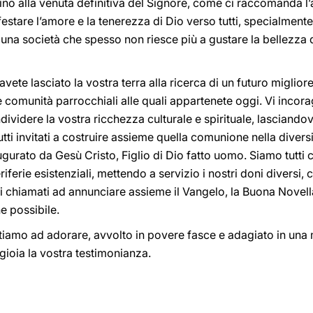
fino alla venuta definitiva del Signore, come ci raccomanda 
tare l’amore e la tenerezza di Dio verso tutti, specialmente 
una società che spesso non riesce più a gustare la bellezza d
he avete lasciato la vostra terra alla ricerca di un futuro migli
le comunità parrocchiali alle quali appartenete oggi. Vi incora
dividere la vostra ricchezza culturale e spirituale, lasciando
utti invitati a costruire assieme quella comunione nella diversi
ugurato da Gesù Cristo, Figlio di Dio fatto uomo. Siamo tutti 
eriferie esistenziali, mettendo a servizio i nostri doni diversi, 
 chiamati ad annunciare assieme il Vangelo, la Buona Novella d
e possibile.
iamo ad adorare, avvolto in povere fasce e adagiato in una m
gioia la vostra testimonianza.