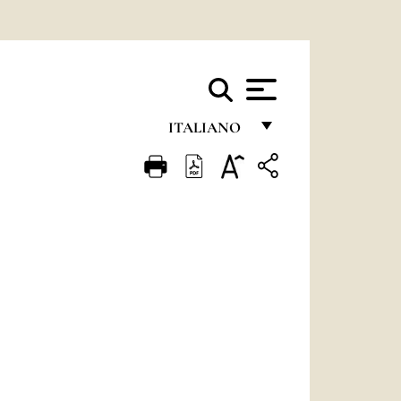
ITALIANO
FRANÇAIS
ENGLISH
ITALIANO
PORTUGUÊS
ESPAÑOL
DEUTSCH
POLSKI