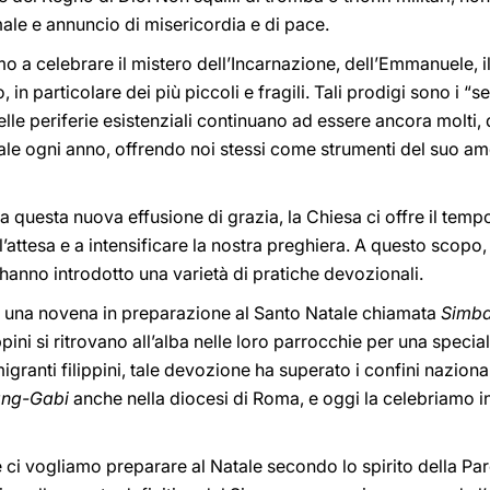
ale e annuncio di misericordia e di pace.
 a celebrare il mistero dell’Incarnazione, dell’Emmanuele, i
 in particolare dei più piccoli e fragili. Tali prodigi sono i “
elle periferie esistenziali continuano ad essere ancora molti
tale ogni anno, offrendo noi stessi come strumenti del suo a
questa nuova effusione di grazia, la Chiesa ci offre il temp
 l’attesa e a intensificare la nostra preghiera. A questo scopo,
i hanno introdotto una varietà di pratiche devozionali.
ste una novena in preparazione al Santo Natale chiamata
Simb
ippini si ritrovano all’alba nelle loro parrocchie per una speci
igranti filippini, tale devozione ha superato i confini nazional
ng-Gabi
anche nella diocesi di Roma, e oggi la celebriamo in
 ci vogliamo preparare al Natale secondo lo spirito della Pa