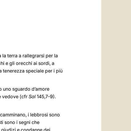
العربيّة
中文
LATINE
la terra a rallegrarsi per la
i e gli orecchi ai sordi, a
na tenerezza speciale per i più
ano uno sguardo d’amore
 le vedove (cfr
Sal
145,7-9).
ppi camminano, i lebbrosi sono
ti sono i segni che
n giudizi e condanne dei