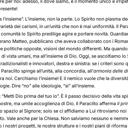
e per noi: adesso, lì dove siamo, è il momento unico e irripeti
presente!
ca l’insieme”. L’insieme, non la parte. Lo Spirito non plasma de
rietà dei carismi, in un’unità che non è mai uniformità. Il Pa
la comunità lo Spirito predilige agire e portare novità. Guard
c’erano Matteo, pubblicano che aveva collaborato con i Roman
e politiche opposte, visioni del mondo differenti. Ma quando
i di vista umani, ma all’insieme di Dio. Oggi, se ascoltiamo l
radizionalisti e innovatori, destra e sinistra: se i criteri sono 
 Paraclito spinge all’unità, alla concordia, all’
armonia delle di
 tra noi. Cerchiamo l’insieme! E il nemico vuole che la diversit
gie. Dire “no” alle ideologie, “sì” all’insieme.
: “Metti Dio prima del tuo io”. È il passo decisivo della vita sp
nostre, ma umile accoglienza di Dio. Il Paraclito afferma
il pr
 spazio al Signore; solo se ci affidiamo a Lui ritroviamo noi s
anto. Vale anche per la Chiesa. Non salviamo nessuno e nemme
 i nostri progetti, le nostre strutture e i nostri piani di rifo