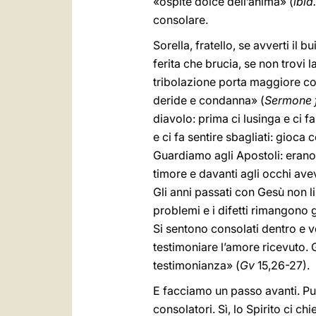
«ospite dolce dell’anima» (
ibid.
consolare.
Sorella, fratello, se avverti il
ferita che brucia, se non trovi 
tribolazione porta maggiore co
deride e condanna» (
Sermone f
diavolo: prima ci lusinga e ci fa
e ci fa sentire sbagliati: gioca 
Guardiamo agli Apostoli: erano s
timore e davanti agli occhi aveva
Gli anni passati con Gesù non li
problemi e i difetti rimangono 
Si sentono consolati dentro e v
testimoniare l’amore ricevuto. 
testimonianza» (
Gv
15,26-27).
E facciamo un passo avanti. Pur
consolatori. Sì, lo Spirito ci