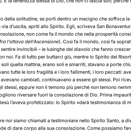
). È la tenerezza stessa di Dio, che non ci lascia soli; perché 
 buio della solitudine, se porti dentro un macigno che soffoca l
la via d’uscita, apriti allo Spirito. Egli, scriveva San Bonaven
nsolazione, non come fa il mondo che nella prosperità conso
ra l’ottava dell’Ascensione
). Così fa il mondo, così fa sopratt
 sentire invincibili – le lusinghe del diavolo che fanno crescere
con noi. Fa di tutto per buttarci giù, mentre lo Spirito del Risor
oli quella mattina, erano soli e smarriti, stavano a porte chi
no tutte le loro fragilità e i loro fallimenti, i loro peccati: 
 avevano cambiati, continuavano a essere gli stessi. Poi ricev
gli stessi, eppure non li temono più perché non temono nemme
ogliono riversare fuori la consolazione di Dio. Prima impauri
Gesù l’aveva profetizzato: lo Spirito «darà testimonianza di 
e noi siamo chiamati a testimoniare nello Spirito Santo, a
di
 chiede di dare corpo alla sua consolazione. Come possiamo f