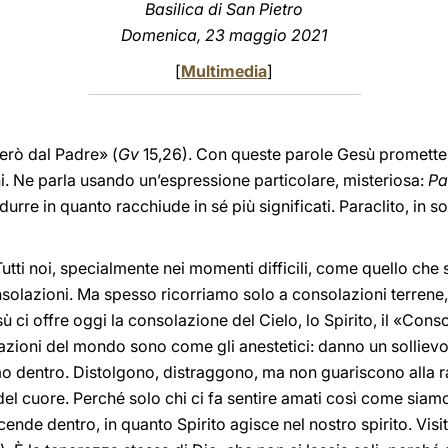
Basilica di San Pietro
Domenica, 23 maggio 2021
[
Multimedia
]
derò dal Padre» (
Gv
15,26). Con queste parole Gesù promette ai
ni. Ne parla usando un’espressione particolare, misteriosa:
Pa
durre in quanto racchiude in sé più significati. Paraclito, in s
Tutti noi, specialmente nei momenti difficili, come quello ch
olazioni. Ma spesso ricorriamo solo a consolazioni terrene
ci offre oggi la consolazione del Cielo, lo Spirito, il «Conso
olazioni del mondo sono come gli anestetici: danno un solli
o dentro. Distolgono, distraggono, ma non guariscono alla ra
e del cuore. Perché solo chi ci fa sentire amati così come siam
scende dentro, in quanto Spirito agisce nel nostro spirito. Visi