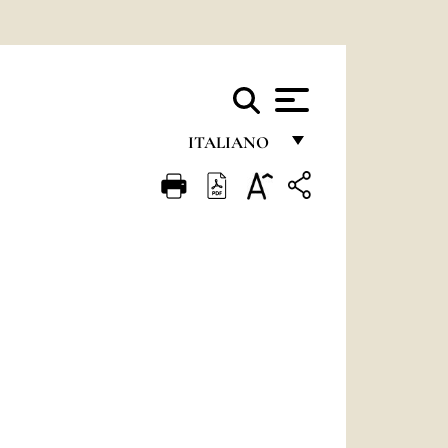
ITALIANO
FRANÇAIS
ENGLISH
ITALIANO
PORTUGUÊS
ESPAÑOL
DEUTSCH
POLSKI