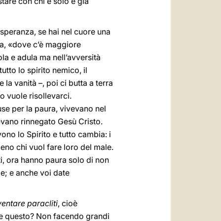
stare con chi è solo è già
a speranza, se hai nel cuore una
tura, «dove c’è maggiore
la e adula ma nell’avversità
utto lo spirito nemico, il
 la vanità –, poi ci butta a terra
to vuole risollevarci.
use per la paura, vivevano nel
avevano rinnegato Gesù Cristo.
ono lo Spirito e tutto cambia: i
no chi vuol fare loro del male.
ti, ora hanno paura solo di non
me; e anche voi date
ventare paracliti
, cioè
are questo? Non facendo grandi