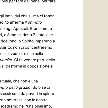
bile per fare del bene, per fare
gli individui chiusi, ma ci fonda
raclito afferma
il primato
iamo agli Apostoli. Erano molto
i, e Simone, detto Zelota, che
 ricevono lo Spirito imparano a
o Spirito, non ci concentreremo
questi, vuol dire che nella
versità
. Ci fa vedere parti dello
à si trasformi in opposizione e
irituale, che non è una
imato della grazia
. Solo se ci
tessi; solo da poveri in spirito
no noi stessi con le nostre
rma scadremo nel funzionalismo,