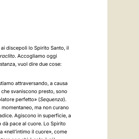
العربيّة
中文
LATINE
 discepoli lo Spirito Santo, il
raclito
. Accogliamo oggi
ostanza, vuol dire due cose:
e stiamo attraversando, a causa
, che svaniscono presto, sono
latore perfetto» (
Sequenza
).
evo momentaneo, ma non curano
dice. Agiscono in superficie, a
o dà pace al cuore. Lo Spirito
ta «nell’intimo il cuore», come