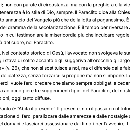
; non con parole di circostanza, ma con la preghiera e la vi
enerezza è lo stile di Dio, sempre. Il Paraclito dice alla Chi
ieto annuncio del Vangelo più che della lotta al paganesimo. È
i del dramma della secolarizzazione. È il tempo per riversar
o in cui testimoniare la misericordia più che inculcare regole
tà del cuore, nel Paraclito.
. Nel contesto storico di Gesù, l’avvocato non svolgeva le s
li stava di solito accanto e gli suggeriva all’orecchio gli argo
tà» (v. 26), che non si sostituisce a noi, ma ci difende dalle fa
 delicatezza, senza forzarci: si propone ma non si impone. Lo s
ngerci, vuole farci credere che siamo sempre obbligati a cedere
ra ad accogliere tre suggerimenti tipici del Paraclito, del nos
zioni, oggi tanto diffuse.
Santo è: “Abita il presente”. Il presente, non il passato o il fut
ntazione di farci paralizzare dalle amarezze e dalle nostalgie
l domani e lasciarci ossessionare dai timori per l’avvenire. Lo