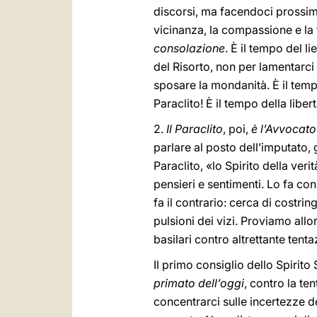
discorsi, ma facendoci prossimi
vicinanza, la compassione e la t
consolazione
. È il tempo del l
del Risorto, non per lamentarc
sposare la mondanità. È il temp
Paraclito! È il tempo della liber
2.
Il Paraclito
, poi,
è l’Avvocato
parlare al posto dell’imputato, g
Paraclito, «lo Spirito della veri
pensieri e sentimenti. Lo fa con
fa il contrario: cerca di costri
pulsioni dei vizi. Proviamo allo
basilari contro altrettante tenta
Il primo consiglio dello Spirito 
primato dell’oggi
, contro la te
concentrarci sulle incertezze de