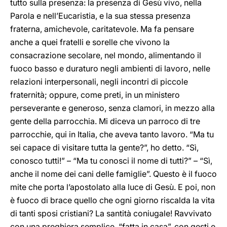
tutto sulla presenza: la presenza di Gesù vivo, nella
Parola e nell’Eucaristia, e la sua stessa presenza
fraterna, amichevole, caritatevole. Ma fa pensare
anche a quei fratelli e sorelle che vivono la
consacrazione secolare, nel mondo, alimentando il
fuoco basso e duraturo negli ambienti di lavoro, nelle
relazioni interpersonali, negli incontri di piccole
fraternità; oppure, come preti, in un ministero
perseverante e generoso, senza clamori, in mezzo alla
gente della parrocchia. Mi diceva un parroco di tre
parrocchie, qui in Italia, che aveva tanto lavoro. “Ma tu
sei capace di visitare tutta la gente?”, ho detto. “Sì,
conosco tutti!” – “Ma tu conosci il nome di tutti?” – “Sì,
anche il nome dei cani delle famiglie”. Questo è il fuoco
mite che porta l’apostolato alla luce di Gesù. E poi, non
è fuoco di brace quello che ogni giorno riscalda la vita
di tanti sposi cristiani? La santità coniugale! Ravvivato
con una preghiera semplice, “fatta in casa”, con gesti e