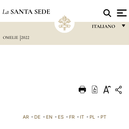
La
SANTA SEDE
ITALIANO
OMELIE
2022
FRANÇAIS
ENGLISH
ITALIANO
PORTUGUÊS
ESPAÑOL
DEUTSCH
POLSKI
العربيّة
AR
-
DE
-
EN
-
ES
-
FR
-
IT
-
PL
-
PT
中文