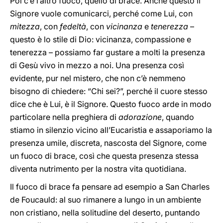
Poi c’è l’altro fuoco, quello di brace. Anche questo il
Signore vuole comunicarci, perché come Lui, con
mitezza
, con
fedeltà
, con
vicinanza
e
tenerezza
–
questo è lo stile di Dio: vicinanza, compassione e
tenerezza – possiamo far gustare a molti la presenza
di Gesù vivo in mezzo a noi. Una presenza così
evidente, pur nel mistero, che non c’è nemmeno
bisogno di chiedere: “Chi sei?”, perché il cuore stesso
dice che è Lui, è il Signore. Questo fuoco arde in modo
particolare nella preghiera di
adorazione
, quando
stiamo in silenzio vicino all’Eucaristia e assaporiamo la
presenza umile, discreta, nascosta del Signore, come
un fuoco di brace, così che questa presenza stessa
diventa nutrimento per la nostra vita quotidiana.
Il fuoco di brace fa pensare ad esempio a San Charles
de Foucauld: al suo rimanere a lungo in un ambiente
non cristiano, nella solitudine del deserto, puntando