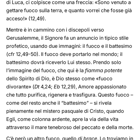
di Luca, ci colpisce come una freccia: «Sono venuto a
gettare fuoco sulla terra, e quanto vorrei che fosse già
acceso!» (12,49).
Mentre è in cammino con i discepoli verso
Gerusalemme, il Signore fa un annuncio in tipico stile
profetico, usando due immagini: il fuoco e il battesimo
(cfr 12,49-50). Il fuoco deve portarlo nel mondo; il
battesimo dovrà riceverlo Lui stesso. Prendo solo
l’immagine del fuoco, che qui è la
fiamma potente
dello Spirito di Dio, è Dio stesso come «fuoco
divorante» (
Dt
4,24;
Eb
12,29), Amore appassionato
che tutto purifica, rigenera e trasfigura. Questo fuoco –
come del resto anche il “battesimo” – si rivela
pienamente nel mistero pasquale di Cristo, quando
Egli, come colonna ardente, apre la via della vita
attraverso il mare tenebroso del peccato e della morte.
C’è però un altro fuoco, quello
di brace
. Lo troviamo in