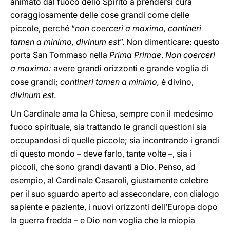
animato dal fuoco dello Spirito a prendersi cura
coraggiosamente delle cose grandi come delle
piccole, perché “
non coerceri a maximo, contineri
tamen a minimo, divinum est
”. Non dimenticare: questo
porta San Tommaso nella
Prima Primae
.
Non coerceri
a maximo:
avere grandi orizzonti e grande voglia di
cose grandi;
contineri tamen a minimo,
è divino,
divinum est
.
Un Cardinale ama la Chiesa, sempre con il medesimo
fuoco spirituale, sia trattando le grandi questioni sia
occupandosi di quelle piccole; sia incontrando i grandi
di questo mondo – deve farlo, tante volte –, sia i
piccoli, che sono grandi davanti a Dio. Penso, ad
esempio, al Cardinale Casaroli, giustamente celebre
per il suo sguardo aperto ad assecondare, con dialogo
sapiente e paziente, i nuovi orizzonti dell’Europa dopo
la guerra fredda – e Dio non voglia che la miopia