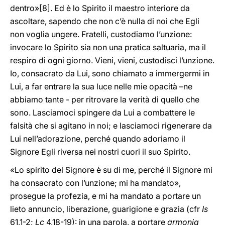
dentro»
[8]. Ed è lo Spirito il maestro interiore da
ascoltare, sapendo che non c’è nulla di noi che Egli
non voglia ungere. Fratelli, custodiamo l’unzione:
invocare lo Spirito sia non una pratica saltuaria, ma il
respiro di ogni giorno. Vieni, vieni, custodisci l’unzione.
Io, consacrato da Lui, sono chiamato a immergermi in
Lui, a far entrare la sua luce nelle mie opacità –ne
abbiamo tante - per ritrovare la verità di quello che
sono. Lasciamoci spingere da Lui a combattere le
falsità che si agitano in noi; e lasciamoci rigenerare da
Lui nell’adorazione, perché quando adoriamo il
Signore Egli riversa nei nostri cuori il suo Spirito.
«Lo spirito del Signore è su di me, perché il Signore mi
ha consacrato con l’unzione; mi ha mandato»,
prosegue la profezia, e mi ha mandato a portare un
lieto annuncio, liberazione, guarigione e grazia (cfr
Is
61,1-2;
Lc
4,18-19): in una parola, a portare
armonia