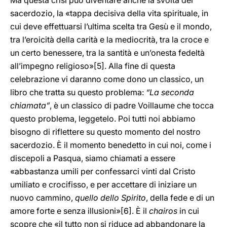
Ma questa crisi può diventare anche la svolta del
sacerdozio, la «tappa decisiva della vita spirituale, in
cui deve effettuarsi l’ultima scelta tra Gesù e il mondo,
tra l’eroicità della carità e la mediocrità, tra la croce e
un certo benessere, tra la santità e un’onesta fedeltà
all’impegno religioso»
[5]. Alla fine di questa
celebrazione vi daranno come dono un classico, un
libro che tratta su questo problema:
“La seconda
chiamata”
, è un classico di padre Voillaume che tocca
questo problema, leggetelo. Poi tutti noi abbiamo
bisogno di riflettere su questo momento del nostro
sacerdozio. È il momento benedetto in cui noi, come i
discepoli a Pasqua, siamo chiamati a essere
«abbastanza umili per confessarci vinti dal Cristo
umiliato e crocifisso, e per accettare di iniziare un
nuovo cammino,
quello dello Spirito
, della fede e di un
amore forte e senza illusioni»
[6]. È il
chairos
in cui
scopre che «il tutto non si riduce ad abbandonare la