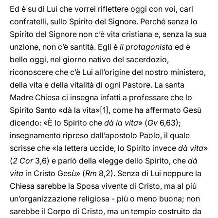
Ed è su di Lui che vorrei riflettere oggi con voi, cari
confratelli, sullo Spirito del Signore. Perché senza lo
Spirito del Signore non c’è vita cristiana e, senza la sua
unzione, non c’è santità. Egli è
il protagonista
ed è
bello oggi, nel giorno nativo del sacerdozio,
riconoscere che c’è Lui all’origine del nostro ministero,
della vita e della vitalità di ogni Pastore. La santa
Madre Chiesa ci insegna infatti a professare che lo
Spirito Santo «dà la vita»
[1], come ha affermato Gesù
dicendo: «È lo Spirito che
dà la vita
» (
Gv
6,63);
insegnamento ripreso dall’apostolo Paolo, il quale
scrisse che «la lettera uccide, lo Spirito invece
dà vita
»
(
2 Cor
3,6) e parlò della «legge dello Spirito, che
dà
vita
in Cristo Gesù» (
Rm
8,2). Senza di Lui neppure la
Chiesa sarebbe la Sposa vivente di Cristo, ma al più
un’organizzazione religiosa - più o meno buona; non
sarebbe il Corpo di Cristo, ma un tempio costruito da