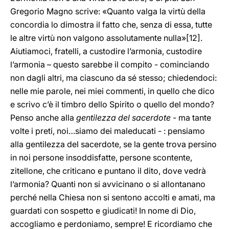
Gregorio Magno scrive: «Quanto valga la virtù della
concordia lo dimostra il fatto che, senza di essa, tutte
le altre virtù non valgono assolutamente nulla»
[12].
Aiutiamoci, fratelli, a custodire l’armonia, custodire
l’armonia – questo sarebbe il compito - cominciando
non dagli altri, ma ciascuno da sé stesso; chiedendoci:
nelle mie parole, nei miei commenti, in quello che dico
e scrivo c’è il timbro dello Spirito o quello del mondo?
Penso anche alla
gentilezza del sacerdote
- ma tante
volte i preti, noi…siamo dei maleducati - : pensiamo
alla gentilezza del sacerdote, se la gente trova persino
in noi persone insoddisfatte, persone scontente,
zitellone, che criticano e puntano il dito, dove vedrà
l’armonia? Quanti non si avvicinano o si allontanano
perché nella Chiesa non si sentono accolti e amati, ma
guardati con sospetto e giudicati! In nome di Dio,
accogliamo e perdoniamo, sempre! E ricordiamo che