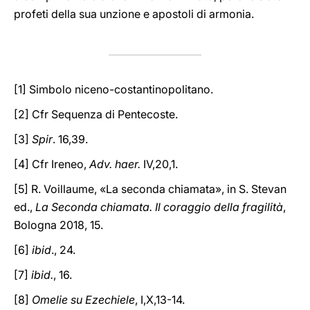
profeti della sua unzione e apostoli di armonia.
[1] Simbolo niceno-costantinopolitano.
[2] Cfr Sequenza di Pentecoste.
[3]
Spir
. 16,39.
[4] Cfr Ireneo,
Adv. haer.
IV,20,1.
[5] R. Voillaume, «La seconda chiamata», in S. Stevan
ed.,
La Seconda chiamata. Il coraggio della fragilità
,
Bologna 2018, 15.
[6]
ibid
., 24.
[7]
ibid.
, 16.
[8]
Omelie su Ezechiele
, I,X,13-14.