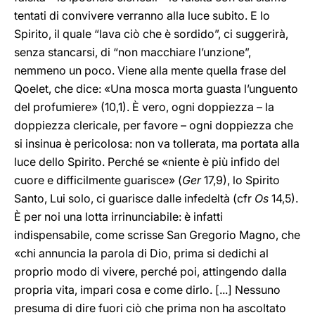
tentati di convivere verranno alla luce subito. E lo
Spirito, il quale “lava ciò che è sordido”, ci suggerirà,
senza stancarsi, di “non macchiare l’unzione”,
nemmeno un poco. Viene alla mente quella frase del
Qoelet, che dice: «Una mosca morta guasta l’unguento
del profumiere» (10,1). È vero, ogni doppiezza – la
doppiezza clericale, per favore – ogni doppiezza che
si insinua è pericolosa: non va tollerata, ma portata alla
luce dello Spirito. Perché se «niente è più infido del
cuore e difficilmente guarisce» (
Ger
17,9), lo Spirito
Santo, Lui solo, ci guarisce dalle infedeltà (cfr
Os
14,5).
È per noi una lotta irrinunciabile: è infatti
indispensabile, come scrisse San Gregorio Magno, che
«chi annuncia la parola di Dio, prima si dedichi al
proprio modo di vivere, perché poi, attingendo dalla
propria vita, impari cosa e come dirlo. [...] Nessuno
presuma di dire fuori ciò che prima non ha ascoltato