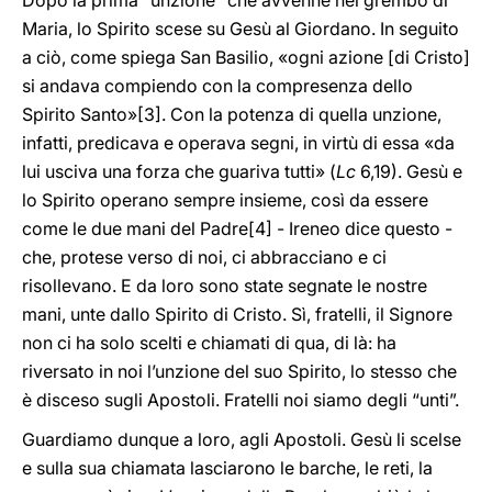
Dopo la prima “unzione” che avvenne nel grembo di
Maria, lo Spirito scese su Gesù al Giordano. In seguito
a ciò, come spiega San Basilio, «ogni azione [di Cristo]
si andava compiendo con la compresenza dello
Spirito Santo»
[3]. Con la potenza di quella unzione,
infatti, predicava e operava segni, in virtù di essa «da
lui usciva una forza che guariva tutti» (
Lc
6,19). Gesù e
lo Spirito operano sempre insieme, così da essere
come le due mani del Padre
[4] - Ireneo dice questo -
che, protese verso di noi, ci abbracciano e ci
risollevano. E da loro sono state segnate le nostre
mani, unte dallo Spirito di Cristo. Sì, fratelli, il Signore
non ci ha solo scelti e chiamati di qua, di là: ha
riversato in noi l’unzione del suo Spirito, lo stesso che
è disceso sugli Apostoli. Fratelli noi siamo degli “unti”.
Guardiamo dunque a loro, agli Apostoli. Gesù li scelse
e sulla sua chiamata lasciarono le barche, le reti, la