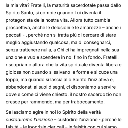
la mia vita? Fratelli, la maturità sacerdotale passa dallo
Spirito Santo, si compie quando Lui diventa il
protagonista della nostra vita. Allora tutto cambia
prospettiva, anche le delusioni e le amarezze – anche i
peccati - , perché non si tratta più di cercare di stare
meglio aggiustando qualcosa, ma di consegnarci,
senza trattenere nulla, a Chi ci ha impregnati nella sua
unzione e vuole scendere in noi fino in fondo. Fratelli,
riscopriamo allora che la vita spirituale diventa libera e
gioiosa non quando si salvano le forme e si cuce una
toppa, ma quando si lascia allo Spirito l’iniziativa e,
abbandonati ai suoi disegni, ci disponiamo a servire
dove e come ci viene chiesto: il nostro sacerdozio non
cresce per rammendo, ma per traboccamento!
Se lasciamo agire in noi lo Spirito della verità
custodiremo l’unzione –
custodire l’unzione -,perché le
falsità – le ipocrisie clericali – le falsità con cui siamo