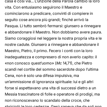
casa e così via... L’unzione della Parola cambiò la loro
vita. Con entusiasmo seguirono il Maestro e
cominciarono a predicare, convinti di compiere in
seguito cose ancora più grandi; finché arrivò la
Pasqua. Lì tutto sembrò fermarsi: giunsero a rinnegare
e abbandonare il Maestro. Non dobbiamo avere paura.
Siamo coraggiosi nel leggere la nostra propria vita e le
nostre cadute. Giunsero a rinnegare e abbandonare il
Maestro, Pietro, il primo. Fecero i conti con la loro
inadeguatezza e compresero di non averlo capito: il
«non conosco quest’uomo» (
Mc
14,71), che Pietro
scandì nel cortile del sommo sacerdote dopo l’ultima
Cena, non è solo una difesa impulsiva, ma
un’ammissione di ignoranza spirituale: lui e gli altri
forse si aspettavano una vita di successi dietro a un
Messia trascinatore di folle e operatore di prodigi, ma
non riconoscevano lo scandalo della croce, che
sbriciolò le loro certezze. Gesù sapeva che da soli non