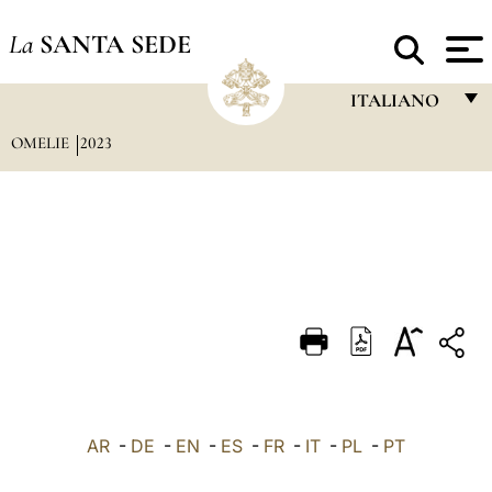
La
SANTA SEDE
ITALIANO
OMELIE
2023
FRANÇAIS
ENGLISH
ITALIANO
PORTUGUÊS
ESPAÑOL
DEUTSCH
POLSKI
العربيّة
AR
-
DE
-
EN
-
ES
-
FR
-
IT
-
PL
-
PT
中文