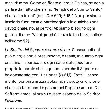
mani d’uomo. Come edificare allora la Chiesa, se non a
partire dal fatto che siamo “templi dello Spirito Santo”
che “abita in noi” (cfr
1 Cor
6,19; 3,16)? Non possiamo
lasciarlo fuori casa o parcheggiarlo in qualche zona
devozionale, no, al centro! Abbiamo bisogno ogni
giorno di dire: “Vieni, perché senza la tua forza nulla è
nell’uomo”
[2].
Lo Spirito del Signore è sopra di me
. Ciascuno di noi
può dirlo; e non è presunzione, è realtà, in quanto ogni
cristiano, in particolare ogni sacerdote, può fare
proprie le parole che seguono: «perché il Signore mi
ha consacrato con l’unzione» (
Is
61,1). Fratelli, senza
merito, per pura grazia abbiamo ricevuto un’unzione
che ci ha fatto padri e pastori nel Popolo santo di Dio.
Soffermiamoci allora su questo aspetto dello Spirito:
l’unzione
.