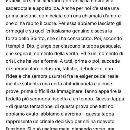
Fratelli, un simile itinerario abbraccia la nostra vita
sacerdotale e apostolica. Anche per noi c’è stata una
prima unzione, cominciata con una chiamata d’amore
che ci ha rapito il cuore. Per essa abbiamo lasciato gli
ormeggi e su quell’entusiasmo genuino è scesa la
forza dello Spirito, che ci ha consacrato. Poi, secondo
i tempi di Dio, giunge per ciascuno la tappa pasquale,
che segna il momento della verità. Ed è un momento di
crisi, che ha varie forme. A tutti, prima o poi, succede
di sperimentare delusioni, fatiche, debolezze, con
l’ideale che sembra usurarsi fra le esigenze del reale,
mentre subentra una certa abitudinarietà e alcune
prove, prima difficili da immaginare, fanno apparire la
fedeltà più scomoda rispetto a un tempo. Questa tappa
- di questa tentazione, di questa prova che tutti noi
abbiamo avuto, abbiamo e avremo – questa tappa
rappresenta un crinale decisivo per chi ha ricevuto
l’unzione. Si può uscirne male, planando verso una