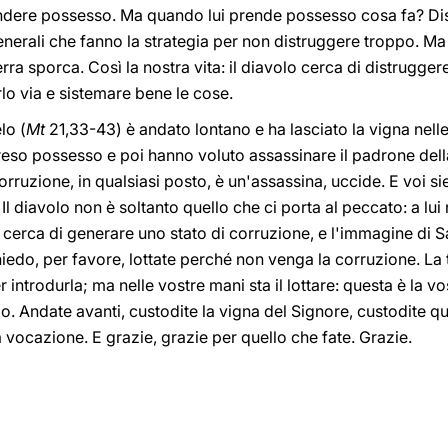
rendere possesso. Ma quando lui prende possesso cosa fa? Di
generali che fanno la strategia per non distruggere troppo. M
ra sporca. Così la nostra vita: il diavolo cerca di distrugger
rlo via e sistemare bene le cose.
lo (
Mt
21,33-43) è andato lontano e ha lasciato la vigna nelle
 preso possesso e poi hanno voluto assassinare il padrone de
orruzione, in qualsiasi posto, è un'assassina, uccide. E voi s
Il diavolo non è soltanto quello che ci porta al peccato: a lui
o cerca di generare uno stato di corruzione, e l'immagine di S
iedo, per favore, lottate perché non venga la corruzione. La 
per introdurla; ma nelle vostre mani sta il lottare: questa è la
 Andate avanti, custodite la vigna del Signore, custodite qu
a vocazione. E grazie, grazie per quello che fate. Grazie.