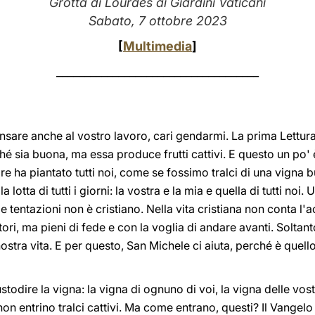
Grotta di Lourdes ai Giardini Vaticani
Sabato, 7 ottobre 2023
[
Multimedia
]
____________________________________
nsare anche al vostro lavoro, cari gendarmi. La prima Lettura
 sia buona, ma essa produce frutti cattivi. E questo un po' è 
ore ha piantato tutti noi, come se fossimo tralci di una vigna
 lotta di tutti i giorni: la vostra e la mia e quella di tutti noi
e tentazioni non è cristiano. Nella vita cristiana non conta l'a
atori, ma pieni di fede e con la voglia di andare avanti. Soltan
ostra vita. E per questo, San Michele ci aiuta, perché è quello
odire la vigna: la vigna di ognuno di voi, la vigna delle vostre
non entrino tralci cattivi. Ma come entrano, questi? Il Vangelo