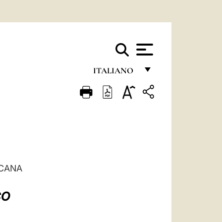
ITALIANO
FRANÇAIS
ENGLISH
ITALIANO
PORTUGUÊS
ESPAÑOL
ICANA
DEUTSCH
CO
POLSKI