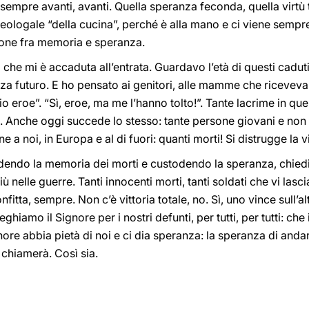
sempre avanti, avanti. Quella speranza feconda, quella virtù teol
 teologale “della cucina”, perché è alla mano e ci viene sempr
ione fra memoria e speranza.
che mi è accaduta all’entrata. Guardavo l’età di questi caduti
enza futuro. E ho pensato ai genitori, alle mamme che riceveva
glio eroe”. “Sì, eroe, ma me l’hanno tolto!”. Tante lacrime in qu
i. Anche oggi succede lo stesso: tante persone giovani e non
e a noi, in Europa e al di fuori: quanti morti! Si distrugge la
dendo la memoria dei morti e custodendo la speranza, chied
ù nelle guerre. Tanti innocenti morti, tanti soldati che vi lasc
tta, sempre. Non c’è vittoria totale, no. Sì, uno vince sull’al
iamo il Signore per i nostri defunti, per tutti, per tutti: che il
re abbia pietà di noi e ci dia speranza: la speranza di andare
 chiamerà. Così sia.