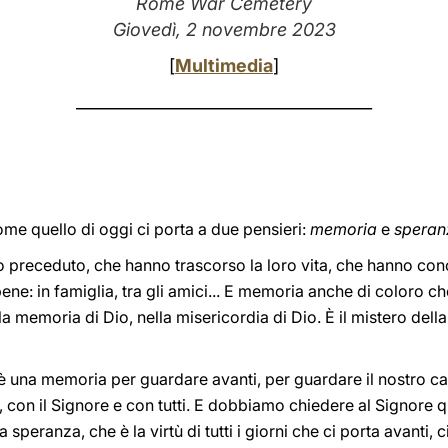
Rome War Cemetery
Giovedì, 2 novembre 2023
[
Multimedia
]
_____________________________________
me quello di oggi ci porta a due pensieri:
memoria
e
speran
o preceduto, che hanno trascorso la loro vita, che hanno con
bene: in famiglia, tra gli amici... E memoria anche di coloro ch
la memoria di Dio, nella misericordia di Dio. È il mistero del
 è una memoria per guardare avanti, per guardare il nostro c
con il Signore e con tutti. E dobbiamo chiedere al Signore q
peranza, che è la virtù di tutti i giorni che ci porta avanti, c