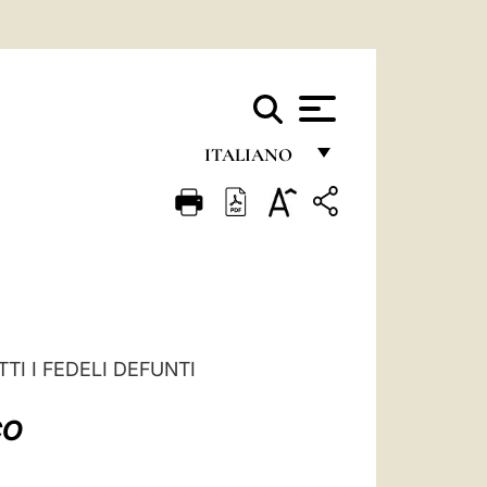
ITALIANO
FRANÇAIS
ENGLISH
ITALIANO
PORTUGUÊS
ESPAÑOL
I I FEDELI DEFUNTI
DEUTSCH
CO
POLSKI