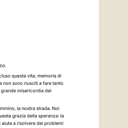
العربيّة
中文
LATINE
za
.
cluso questa vita; memoria di
e non sono riusciti a fare tanto
la grande misericordia del
ammino, la nostra strada. Noi
uesta grazia della speranza: la
i aiuta a risolvere dei problemi