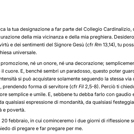
ica la tua designazione a far parte del Collegio Cardinalizio,
icurazione della mia vicinanza e della mia preghiera. Desider
virtù e dei sentimenti del Signore Gesù (cfr
Rm
13,14), tu pos
Chiesa universale.
na promozione, né un onore, né una decorazione; semplicement
e il cuore. E, benché sembri un paradosso, questo poter guar
tensità si può acquistare solamente seguendo la stessa via d
, prendendo forma di servitore (cfr
Fil
2,5-8). Perciò ti chied
re semplice e umile. E, sebbene tu debba farlo con gaudio e
a qualsiasi espressione di mondanità, da qualsiasi festeggia
à e povertà.
 20 febbraio, in cui cominceremo i due giorni di riflessione su
chiedo di pregare e far pregare per me.