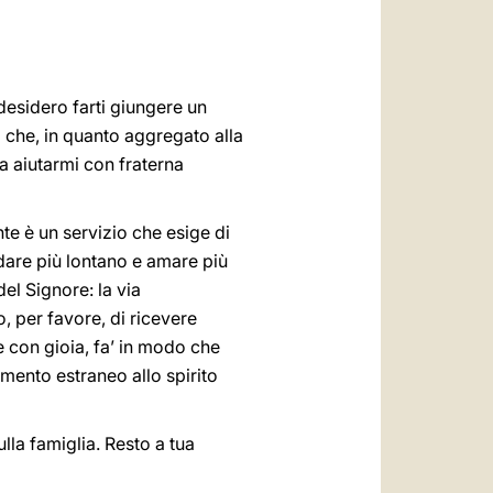
العربيّة
中文
LATINE
 desidero farti giungere un
o che, in quanto aggregato alla
sa aiutarmi con fraterna
e è un servizio che esige di
dare più lontano e amare più
el Signore: la via
o, per favore, di ricevere
 con gioia, fa’ in modo che
mento estraneo allo spirito
lla famiglia. Resto a tua