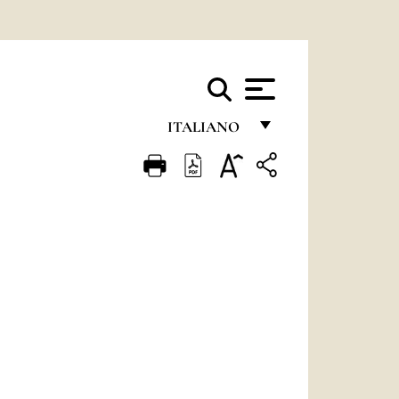
ITALIANO
FRANÇAIS
ENGLISH
ITALIANO
PORTUGUÊS
ESPAÑOL
DEUTSCH
POLSKI