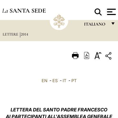
La
SANTA SEDE
ITALIANO
LETTERE
2014
FRANÇAIS
ENGLISH
ITALIANO
PORTUGUÊS
ESPAÑOL
EN
-
ES
-
IT
-
PT
DEUTSCH
POLSKI
العربيّة
LETTERA DEL SANTO PADRE FRANCESCO
AI PARTECIPANTI ALL'ASSEMBLEA GENERALE
中文