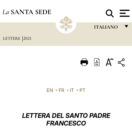
La
SANTA SEDE
ITALIANO
LETTERE
2021
FRANÇAIS
ENGLISH
ITALIANO
PORTUGUÊS
ESPAÑOL
EN
-
FR
-
IT
-
PT
DEUTSCH
POLSKI
LETTERA DEL SANTO PADRE
العربيّة
FRANCESCO
中文