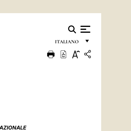
ITALIANO
FRANÇAIS
ENGLISH
ITALIANO
PORTUGUÊS
ESPAÑOL
DEUTSCH
POLSKI
NAZIONALE