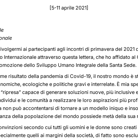
[5-11 aprile 2021]
le
ionale
 rivolgermi ai partecipanti agli incontri di primavera del 202
Internazionale attraverso questa lettera, che ho affidato al
Promozione dello Sviluppo Umano Integrale della Santa Sede.
e risultato della pandemia di Covid-19, il nostro mondo è st
nomiche, ecologiche e politiche gravi e interrelate. È mia sper
“ripresa” capace di generare soluzioni nuove, più inclusive e
individui e le comunità a realizzare le loro aspirazioni più p
esa non può accontentarsi di tornare a un modello iniquo e ins
ranza della popolazione del mondo possiede metà della sua 
inzioni secondo cui tutti gli uomini e le donne sono creati ugu
ecialmente quelli ai margini della società, di fatto sono escl