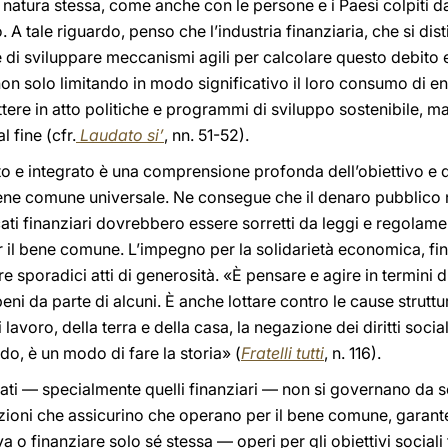
la natura stessa, come anche con le persone e i Paesi colpiti
o. A tale riguardo, penso che l’industria finanziaria, che si di
e di sviluppare meccanismi agili per calcolare questo debito
on solo limitando in modo significativo il loro consumo di e
tere in atto politiche e programmi di sviluppo sostenibile, m
 fine (cfr.
Laudato si’
, nn. 51-52).
o e integrato è una comprensione profonda dell’obiettivo e del
 bene comune universale. Ne consegue che il denaro pubblico
ati finanziari dovrebbero essere sorretti da leggi e regolame
 il bene comune. L’impegno per la solidarietà economica, fin
 sporadici atti di generosità. «È pensare e agire in termini di
beni da parte di alcuni. È anche lottare contro le cause struttur
voro, della terra e della casa, la negazione dei diritti sociali e
do, è un modo di fare la storia» (
Fratelli tutti
, n. 116).
ati — specialmente quelli finanziari — non si governano da s
azioni che assicurino che operano per il bene comune, garan
 o finanziare solo sé stessa — operi per gli obiettivi sociali