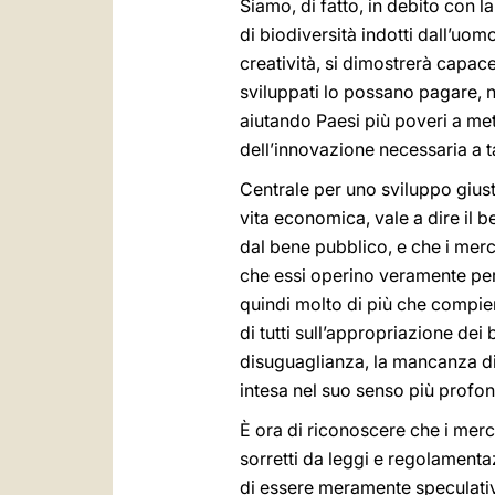
Siamo, di fatto, in debito con 
di biodiversità indotti dall’uom
creatività, si dimostrerà capac
sviluppati lo possano pagare, n
aiutando Paesi più poveri a met
dell’innovazione necessaria a tal
Centrale per uno sviluppo giust
vita economica, vale a dire il
dal bene pubblico, e che i merc
che essi operino veramente per
quindi molto di più che compiere
di tutti sull’appropriazione dei 
disuguaglianza, la mancanza di la
intesa nel suo senso più profon
È ora di riconoscere che i merc
sorretti da leggi e regolament
di essere meramente speculativa