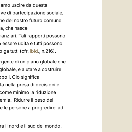
liamo uscire da questa
ve di partecipazione sociale,
ione del nostro futuro comune
ia, che nasce
inanziari. Tali rapporti possono
ò essere udita e tutti possono
ga tutti (cfr.
ibid
., n.216).
urgente di un piano globale che
lobale, e aiutare a costruire
opoli. Ciò significa
 nella presa di decisioni e
he come minimo la riduzione
emia. Ridurre il peso del
e le persone a progredire, ad
a il nord e il sud del mondo.