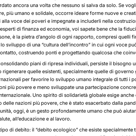
ordato ancora una volta che nessuno si salva da solo. Se vog
, più umano e solidale, occorre ideare forme nuove e creati
i alla voce dei poveri e impegnate a includerli nella costruz
 esperti di finanza ed economia, voi sapete bene che la fiduc
sone, è la pietra d’angolo di ogni rapporto, compresi quelli f
 lo sviluppo di una “cultura dell’incontro” in cui ogni voce pu
ontatto, costruendo ponti e progettando qualcosa che coinvol
onsolidando piani di ripresa individuali, persiste il bisogno 
 rigenerare quelle esistenti, specialmente quelle di governo g
rnazionali per favorire lo sviluppo umano integrale di tutti i p
oni più povere e meno sviluppate una partecipazione concreta
 internazionale. Uno spirito di solidarietà globale esige anc
to delle nazioni più povere, che è stato esacerbato dalla pand
omunità, oggi, è un gesto profondamente umano che può aiutar
alute, all’educazione e al lavoro.
ipo di debito: il “debito ecologico” che esiste specialmente tr