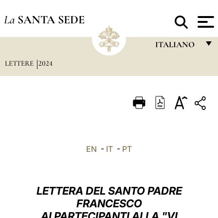
La
SANTA SEDE
ITALIANO
LETTERE
2024
FRANÇAIS
ENGLISH
ITALIANO
PORTUGUÊS
ESPAÑOL
EN
-
IT
-
PT
DEUTSCH
POLSKI
LETTERA DEL SANTO PADRE
العربيّة
FRANCESCO
AI PARTECIPANTI ALLA "VI
中文