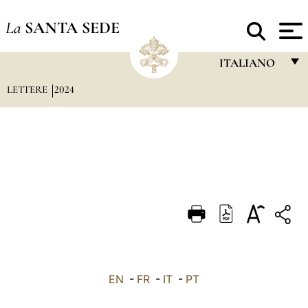
La
SANTA SEDE
ITALIANO
LETTERE
2024
FRANÇAIS
ENGLISH
ITALIANO
PORTUGUÊS
ESPAÑOL
DEUTSCH
POLSKI
العربيّة
EN
-
FR
-
IT
-
PT
中文