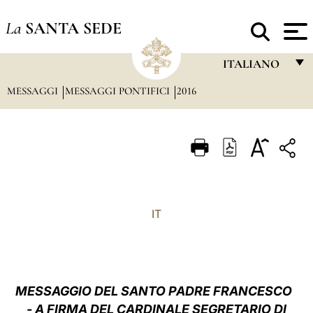
La
SANTA SEDE
ITALIANO
MESSAGGI
MESSAGGI PONTIFICI
2016
FRANÇAIS
ENGLISH
ITALIANO
PORTUGUÊS
ESPAÑOL
IT
DEUTSCH
POLSKI
العربيّة
MESSAGGIO
DEL SANTO PADRE FRANCESCO
- A FIRMA DEL CARDINALE SEGRETARIO DI
中文