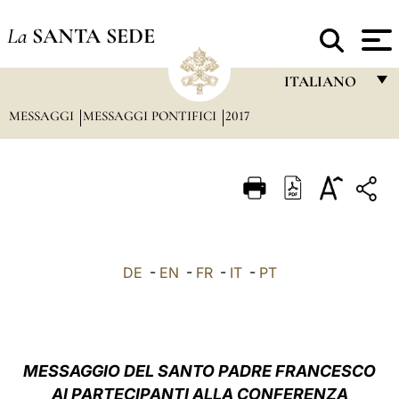
La
SANTA SEDE
ITALIANO
MESSAGGI
MESSAGGI PONTIFICI
2017
FRANÇAIS
ENGLISH
ITALIANO
PORTUGUÊS
ESPAÑOL
DE
-
EN
-
FR
-
IT
-
PT
DEUTSCH
POLSKI
العربيّة
MESSAGGIO DEL SANTO PADRE FRANCESCO
AI PARTECIPANTI ALLA CONFERENZA
中文