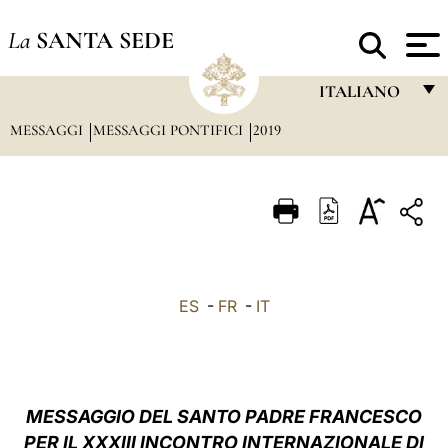
La
SANTA SEDE
ITALIANO
MESSAGGI
MESSAGGI PONTIFICI
2019
FRANÇAIS
ENGLISH
ITALIANO
PORTUGUÊS
ESPAÑOL
ES
-
FR
-
IT
DEUTSCH
POLSKI
العربيّة
MESSAGGIO DEL SANTO PADRE FRANCESCO
PER IL XXXIII INCONTRO INTERNAZIONALE DI
中文