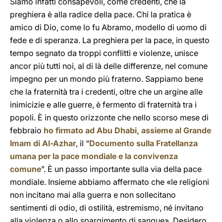
Siamo infatti consapevoli, come credenti, che la
preghiera è alla radice della pace. Chi la pratica è
amico di Dio, come lo fu Abramo, modello di uomo di
fede e di speranza. La preghiera per la pace, in questo
tempo segnato da troppi conflitti e violenze, unisce
ancor più tutti noi, al di là delle differenze, nel comune
impegno per un mondo più fraterno. Sappiamo bene
che la fraternità tra i credenti, oltre che un argine alle
inimicizie e alle guerre, è fermento di fraternità tra i
popoli. È in questo orizzonte che nello scorso mese di
febbraio
ho firmato ad Abu Dhabi, assieme al Grande
Imam di Al-Azhar
, il “
Documento sulla Fratellanza
umana per la pace mondiale e la convivenza
comune
”. È un passo importante sulla via della pace
mondiale. Insieme abbiamo affermato che «le religioni
non incitano mai alla guerra e non sollecitano
sentimenti di odio, di ostilità, estremismo, né invitano
alla violenza o allo spargimento di sangue». Desidero