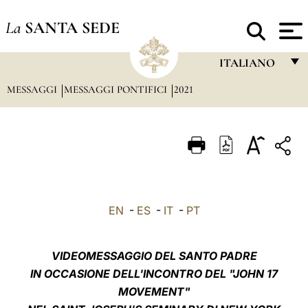
La
SANTA SEDE
ITALIANO
MESSAGGI
MESSAGGI PONTIFICI
2021
FRANÇAIS
ENGLISH
ITALIANO
PORTUGUÊS
ESPAÑOL
EN
-
ES
-
IT
-
PT
DEUTSCH
POLSKI
VIDEOMESSAGGIO DEL SANTO PADRE
IN OCCASIONE DELL'INCONTRO DEL "JOHN 17
العربيّة
MOVEMENT"
中文