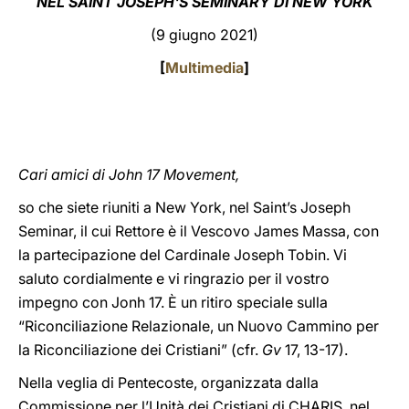
NEL SAINT JOSEPH'S SEMINARY DI NEW YORK
LATINE
(9 giugno 2021)
[
Multimedia
]
Cari amici di John 17 Movement,
so che siete riuniti a New York, nel Saint’s Joseph
Seminar, il cui Rettore è il Vescovo James Massa, con
la partecipazione del Cardinale Joseph Tobin. Vi
saluto cordialmente e vi ringrazio per il vostro
impegno con Jonh 17. È un ritiro speciale sulla
“Riconciliazione Relazionale, un Nuovo Cammino per
la Riconciliazione dei Cristiani” (cfr.
Gv
17, 13-17).
Nella veglia di Pentecoste, organizzata dalla
Commissione per l’Unità dei Cristiani di CHARIS, nel