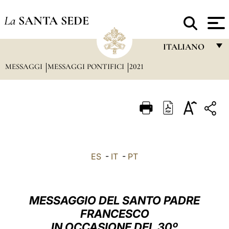
La
SANTA SEDE
ITALIANO
MESSAGGI
MESSAGGI PONTIFICI
2021
FRANÇAIS
ENGLISH
ITALIANO
PORTUGUÊS
ESPAÑOL
ES
-
IT
-
PT
DEUTSCH
POLSKI
MESSAGGIO DEL SANTO PADRE
العربيّة
FRANCESCO
IN OCCASIONE DEL 30º
中文