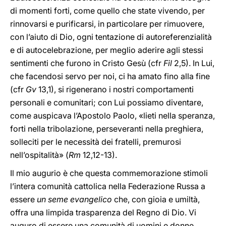
di momenti forti, come quello che state vivendo, per
rinnovarsi e purificarsi, in particolare per rimuovere,
con l’aiuto di Dio, ogni tentazione di autoreferenzialità
e di autocelebrazione, per meglio aderire agli stessi
sentimenti che furono in Cristo Gesù (cfr
Fil
2,5). In Lui,
che facendosi servo per noi, ci ha amato fino alla fine
(cfr
Gv
13,1), si rigenerano i nostri comportamenti
personali e comunitari; con Lui possiamo diventare,
come auspicava l’Apostolo Paolo, «lieti nella speranza,
forti nella tribolazione, perseveranti nella preghiera,
solleciti per le necessità dei fratelli, premurosi
nell’ospitalità» (
Rm
12,12-13).
Il mio augurio è che questa commemorazione stimoli
l’intera comunità cattolica nella Federazione Russa a
essere
un seme evangelico
che, con gioia e umiltà,
offra una limpida trasparenza del Regno di Dio. Vi
auguro di essere una comunità di uomini e donne,