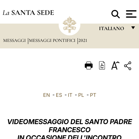
La
SANTA SEDE
ITALIANO
MESSAGGI
MESSAGGI PONTIFICI
2021
FRANÇAIS
ENGLISH
ITALIANO
PORTUGUÊS
ESPAÑOL
EN
-
ES
-
IT
-
PL
-
PT
DEUTSCH
POLSKI
VIDEOMESSAGGIO DEL SANTO PADRE
العربيّة
FRANCESCO
IN OCCASIONE DELL'INCONTRO
中文