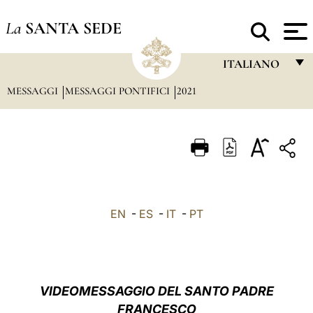
La
SANTA SEDE
ITALIANO
MESSAGGI
MESSAGGI PONTIFICI
2021
FRANÇAIS
ENGLISH
ITALIANO
PORTUGUÊS
ESPAÑOL
EN
-
ES
-
IT
-
PT
DEUTSCH
POLSKI
العربيّة
VIDEOMESSAGGIO DEL SANTO PADRE
FRANCESCO
中文