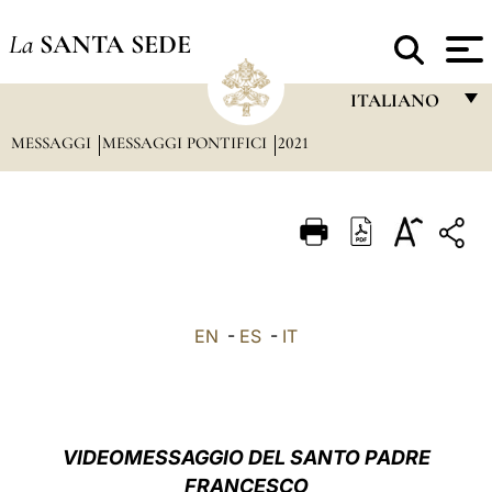
La
SANTA SEDE
ITALIANO
MESSAGGI
MESSAGGI PONTIFICI
2021
FRANÇAIS
ENGLISH
ITALIANO
PORTUGUÊS
ESPAÑOL
EN
-
ES
-
IT
DEUTSCH
POLSKI
العربيّة
VIDEOMESSAGGIO DEL SANTO PADRE
FRANCESCO
中文