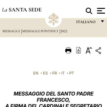
La
SANTA SEDE
ITALIANO
MESSAGGI
MESSAGGI PONTIFICI
2022
FRANÇAIS
ENGLISH
ITALIANO
PORTUGUÊS
ESPAÑOL
EN
-
ES
-
FR
-
IT
-
PT
DEUTSCH
POLSKI
MESSAGGIO DEL SANTO PADRE
العربيّة
FRANCESCO,
A FIRMA DEL CARDINALE SEGRETARIO
中文