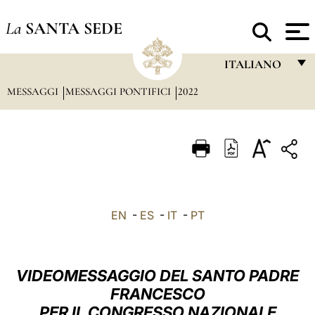
La
SANTA SEDE
ITALIANO
MESSAGGI
MESSAGGI PONTIFICI
2022
FRANÇAIS
ENGLISH
ITALIANO
PORTUGUÊS
ESPAÑOL
EN
-
ES
-
IT
-
PT
DEUTSCH
POLSKI
VIDEOMESSAGGIO DEL SANTO PADRE
العربيّة
FRANCESCO
PER IL CONGRESSO NAZIONALE
中文