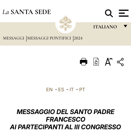
La
SANTA SEDE
ITALIANO
MESSAGGI
MESSAGGI PONTIFICI
2024
FRANÇAIS
ENGLISH
ITALIANO
PORTUGUÊS
ESPAÑOL
EN
-
ES
-
IT
-
PT
DEUTSCH
POLSKI
MESSAGGIO DEL SANTO PADRE
العربيّة
FRANCESCO
AI PARTECIPANTI AL III CONGRESSO
中文