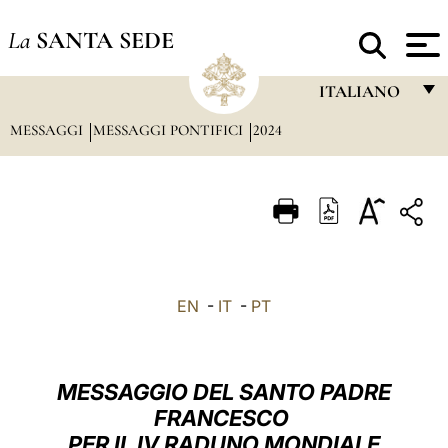
La
SANTA SEDE
ITALIANO
MESSAGGI
MESSAGGI PONTIFICI
2024
FRANÇAIS
ENGLISH
ITALIANO
PORTUGUÊS
ESPAÑOL
EN
-
IT
-
PT
DEUTSCH
POLSKI
MESSAGGIO DEL SANTO PADRE
العربيّة
FRANCESCO
PER IL IV RADUNO MONDIALE
中文