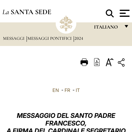
La
SANTA SEDE
ITALIANO
MESSAGGI
MESSAGGI PONTIFICI
2024
FRANÇAIS
ENGLISH
ITALIANO
PORTUGUÊS
ESPAÑOL
EN
-
FR
-
IT
DEUTSCH
POLSKI
MESSAGGIO DEL SANTO PADRE
العربيّة
FRANCESCO,
A FIRMA DEL CARDINALE SEGRETARIO
中文