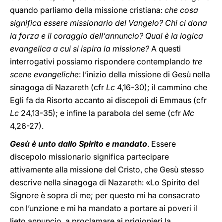
quando parliamo della missione cristiana:
che cosa
significa essere missionario del Vangelo? Chi ci dona
la forza e il coraggio dell’annuncio? Qual è la logica
evangelica a cui si ispira la missione?
A questi
interrogativi possiamo rispondere contemplando
tre
scene evangeliche
: l’inizio della missione di Gesù nella
sinagoga di Nazareth (cfr
Lc
4,16-30); il cammino che
Egli fa da Risorto accanto ai discepoli di Emmaus (cfr
Lc
24,13-35); e infine la parabola del seme (cfr
Mc
4,26-27).
Gesù è unto dallo Spirito e mandato
. Essere
discepolo missionario significa partecipare
attivamente alla missione del Cristo, che Gesù stesso
descrive nella sinagoga di Nazareth: «Lo Spirito del
Signore è sopra di me; per questo mi ha consacrato
con l’unzione e mi ha mandato a portare ai poveri il
lieto annuncio, a proclamare ai prigionieri la