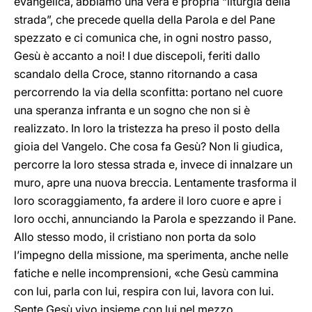
evangelica, abbiamo una vera e propria “liturgia della
strada”, che precede quella della Parola e del Pane
spezzato e ci comunica che, in ogni nostro passo,
Gesù è accanto a noi! I due discepoli, feriti dallo
scandalo della Croce, stanno ritornando a casa
percorrendo la via della sconfitta: portano nel cuore
una speranza infranta e un sogno che non si è
realizzato. In loro la tristezza ha preso il posto della
gioia del Vangelo. Che cosa fa Gesù? Non li giudica,
percorre la loro stessa strada e, invece di innalzare un
muro, apre una nuova breccia. Lentamente trasforma il
loro scoraggiamento, fa ardere il loro cuore e apre i
loro occhi, annunciando la Parola e spezzando il Pane.
Allo stesso modo, il cristiano non porta da solo
l’impegno della missione, ma sperimenta, anche nelle
fatiche e nelle incomprensioni, «che Gesù cammina
con lui, parla con lui, respira con lui, lavora con lui.
Sente Gesù vivo insieme con lui nel mezzo