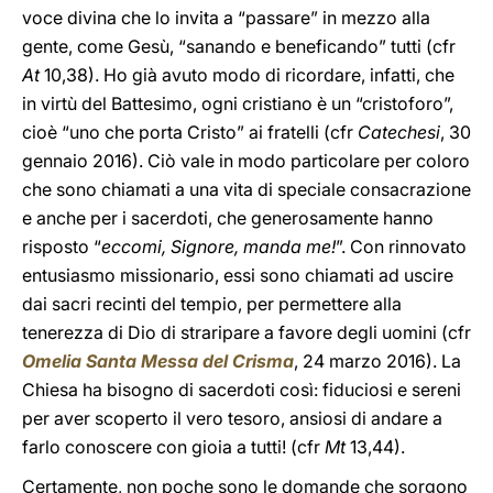
voce divina che lo invita a “passare” in mezzo alla
gente, come Gesù, “sanando e beneficando” tutti (cfr
At
10,38). Ho già avuto modo di ricordare, infatti, che
in virtù del Battesimo, ogni cristiano è un “cristoforo”,
cioè “uno che porta Cristo” ai fratelli (cfr
Catechesi
, 30
gennaio 2016). Ciò vale in modo particolare per coloro
che sono chiamati a una vita di speciale consacrazione
e anche per i sacerdoti, che generosamente hanno
risposto “
eccomi, Signore, manda me!
”. Con rinnovato
entusiasmo missionario, essi sono chiamati ad uscire
dai sacri recinti del tempio, per permettere alla
tenerezza di Dio di straripare a favore degli uomini (cfr
Omelia Santa Messa del Crisma
, 24 marzo 2016). La
Chiesa ha bisogno di sacerdoti così: fiduciosi e sereni
per aver scoperto il vero tesoro, ansiosi di andare a
farlo conoscere con gioia a tutti! (cfr
Mt
13,44).
Certamente, non poche sono le domande che sorgono