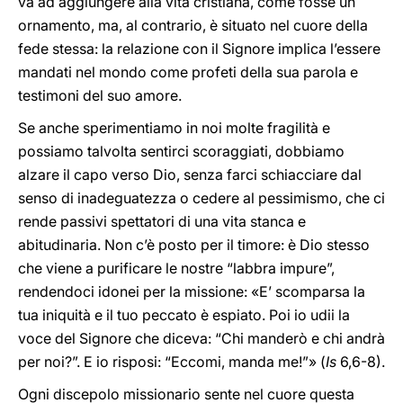
va ad aggiungere alla vita cristiana, come fosse un
ornamento, ma, al contrario, è situato nel cuore della
fede stessa: la relazione con il Signore implica l’essere
mandati nel mondo come profeti della sua parola e
testimoni del suo amore.
Se anche sperimentiamo in noi molte fragilità e
possiamo talvolta sentirci scoraggiati, dobbiamo
alzare il capo verso Dio, senza farci schiacciare dal
senso di inadeguatezza o cedere al pessimismo, che ci
rende passivi spettatori di una vita stanca e
abitudinaria. Non c’è posto per il timore: è Dio stesso
che viene a purificare le nostre “labbra impure”,
rendendoci idonei per la missione: «E’ scomparsa la
tua iniquità e il tuo peccato è espiato. Poi io udii la
voce del Signore che diceva: “Chi manderò e chi andrà
per noi?”. E io risposi: “Eccomi, manda me!”» (
Is
6,6-8).
Ogni discepolo missionario sente nel cuore questa