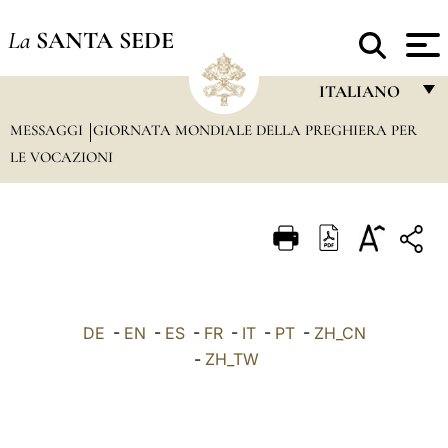
La
SANTA SEDE
ITALIANO
MESSAGGI
GIORNATA MONDIALE DELLA PREGHIERA PER
FRANÇAIS
LE VOCAZIONI
ENGLISH
ITALIANO
PORTUGUÊS
ESPAÑOL
DEUTSCH
DE
-
EN
-
ES
-
FR
-
IT
-
PT
-
ZH_CN
-
ZH_TW
POLSKI
العربيّة
中文