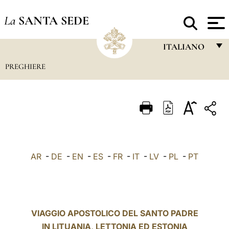
La
SANTA SEDE
ITALIANO
PREGHIERE
FRANÇAIS
ENGLISH
ITALIANO
PORTUGUÊS
ESPAÑOL
AR
-
DE
-
EN
-
ES
-
FR
-
IT
-
LV
-
PL
-
PT
DEUTSCH
POLSKI
العربيّة
VIAGGIO APOSTOLICO DEL SANTO PADRE
IN LITUANIA, LETTONIA ED ESTONIA
中文