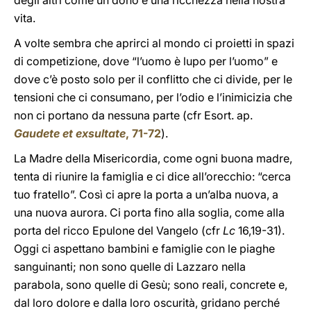
degli altri come un dono e una ricchezza nella nostra
vita.
A volte sembra che aprirci al mondo ci proietti in spazi
di competizione, dove “l’uomo è lupo per l’uomo” e
dove c’è posto solo per il conflitto che ci divide, per le
tensioni che ci consumano, per l’odio e l’inimicizia che
non ci portano da nessuna parte (cfr Esort. ap.
Gaudete et exsultate
, 71-72
).
La Madre della Misericordia, come ogni buona madre,
tenta di riunire la famiglia e ci dice all’orecchio: “cerca
tuo fratello”. Così ci apre la porta a un’alba nuova, a
una nuova aurora. Ci porta fino alla soglia, come alla
porta del ricco Epulone del Vangelo (cfr
Lc
16,19-31).
Oggi ci aspettano bambini e famiglie con le piaghe
sanguinanti; non sono quelle di Lazzaro nella
parabola, sono quelle di Gesù; sono reali, concrete e,
dal loro dolore e dalla loro oscurità, gridano perché