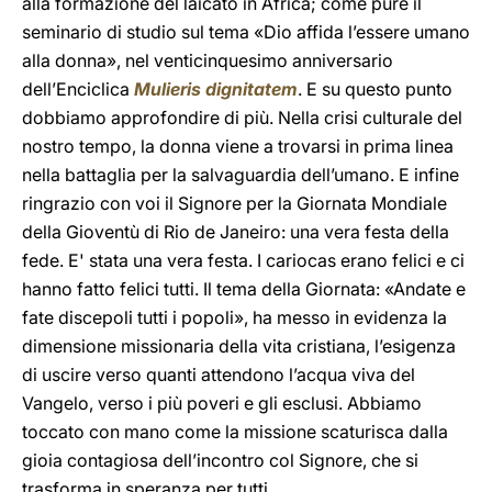
alla formazione del laicato in Africa; come pure il
seminario di studio sul tema «Dio affida l’essere umano
alla donna», nel venticinquesimo anniversario
dell’Enciclica
Mulieris dignitatem
. E su questo punto
dobbiamo approfondire di più. Nella crisi culturale del
nostro tempo, la donna viene a trovarsi in prima linea
nella battaglia per la salvaguardia dell’umano. E infine
ringrazio con voi il Signore per la Giornata Mondiale
della Gioventù di Rio de Janeiro: una vera festa della
fede. E' stata una vera festa. I cariocas erano felici e ci
hanno fatto felici tutti. Il tema della Giornata: «Andate e
fate discepoli tutti i popoli», ha messo in evidenza la
dimensione missionaria della vita cristiana, l’esigenza
di uscire verso quanti attendono l’acqua viva del
Vangelo, verso i più poveri e gli esclusi. Abbiamo
toccato con mano come la missione scaturisca dalla
gioia contagiosa dell’incontro col Signore, che si
trasforma in speranza per tutti.