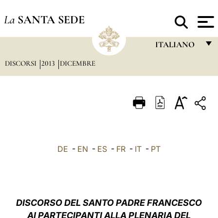
La
SANTA SEDE
ITALIANO
DISCORSI
2013
DICEMBRE
FRANÇAIS
ENGLISH
ITALIANO
PORTUGUÊS
ESPAÑOL
DE
-
EN
-
ES
-
FR
-
IT
-
PT
DEUTSCH
POLSKI
العربيّة
DISCORSO DEL SANTO PADRE FRANCESCO
AI
PARTECIPANTI ALLA PLENARIA DEL
中文