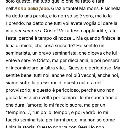
solo questo, ma tutto quello che ha fatto e farà
nell’
Anno della fede
. Grazie tante! Ma mons. Fisichella
ha detto una parola, e io non so se è vero, ma io la
riprendo: ha detto che tutti voi avete voglia di dare la
vita
per sempre
a Cristo! Voi adesso applaudite, fate
festa, perché è tempo di nozze… Ma quando finisce la
luna di miele, che cosa succede? Ho sentito un
seminarista, un bravo seminarista, che diceva che lui
voleva servire Cristo, ma per dieci anni, e poi penserà
di incominciare un’altra vita… Questo è pericoloso! Ma
sentite bene: tutti noi, anche noi più vecchi, anche noi,
siamo sotto la pressione di questa cultura del
provvisorio; e questo è pericoloso, perché uno non
gioca la vita una volta per sempre. Io mi sposo fino a
che dura l’amore; io mi faccio suora, ma per un
“tempino…”, “un po’ di tempo”, e poi vedrò; io mi
faccio seminarista per farmi prete, ma non so come
finirà la storia. Questo non va con Gesù! Io non