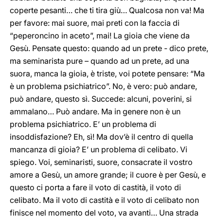
coperte pesanti… che ti tira giù… Qualcosa non va! Ma
per favore: mai suore, mai preti con la faccia di
“peperoncino in aceto”, mai! La gioia che viene da
Gesù. Pensate questo: quando ad un prete - dico prete,
ma seminarista pure – quando ad un prete, ad una
suora, manca la gioia, è triste, voi potete pensare: “Ma
è un problema psichiatrico”. No, è vero: può andare,
può andare, questo sì. Succede: alcuni, poverini, si
ammalano… Può andare. Ma in genere non è un
problema psichiatrico. E’ un problema di
insoddisfazione? Eh, sì! Ma dov’è il centro di quella
mancanza di gioia? E’ un problema di celibato. Vi
spiego. Voi, seminaristi, suore, consacrate il vostro
amore a Gesù, un amore grande; il cuore è per Gesù, e
questo ci porta a fare il voto di castità, il voto di
celibato. Ma il voto di castità e il voto di celibato non
finisce nel momento del voto, va avanti… Una strada