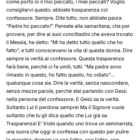
come porto io il mio peccato, i miei peccati? Voglio
consigliarvi questo: abbiate trasparenza col
confessore. Sempre. Dite tutto, non abbiate paura.
“Padre ho peccato!”. Pensate alla samaritana, che per
provare, per dire ai suoi concittadini che aveva trovato
il Messia, ha detto: “Mi ha detto tutto quello che ho
fatto”, e tutti conoscevano la vita di questa donna. Dire
sempre la verità al confessore. Questa trasparenza
farà bene, perché ci fa umili, tutti. “Ma padre sono
rimasto in questo, ho fatto questo, ho odiato”…
qualunque cosa sia. Dire la verità, senza nascondere,
senza mezze parole, perché stai parlando con Gesù
nella persona del confessore. E Gesù sa la verità.
Soltanto Lui ti perdona sempre! Ma il Signore vuole
soltanto che tu gli dica quello che Lui già sa.
Trasparenza! E’ triste quando uno trova un seminarista,
una suora che oggi si confessa con questo per pulire
la macchia; domani va con l’altro, con l’altro, con