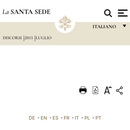
La
SANTA SEDE
ITALIANO
DISCORSI
2013
LUGLIO
FRANÇAIS
ENGLISH
ITALIANO
PORTUGUÊS
ESPAÑOL
DEUTSCH
POLSKI
العربيّة
DE
-
EN
-
ES
-
FR
-
IT
-
PL
-
PT
中文