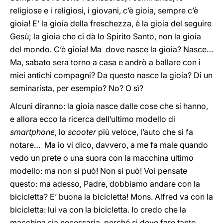
religiose e i religiosi, i giovani, c’è gioia, sempre c’è
gioia! E’ la gioia della freschezza, è la gioia del seguire
Gesù; la gioia che ci dà lo Spirito Santo, non la gioia
del mondo. C’è gioia! Ma
dove nasce la gioia? Nasce…
Ma, sabato sera torno a casa e andrò a ballare con i
miei antichi compagni? Da questo nasce la gioia? Di un
seminarista, per esempio? No? O sì?
Alcuni diranno: la gioia nasce dalle cose che si hanno,
e allora ecco la ricerca dell’ultimo modello di
smartphone
, lo
scooter
più veloce, l’auto che si fa
notare… Ma io vi dico, davvero, a me fa male quando
vedo un prete o una suora con la macchina ultimo
modello: ma non si può! Non si può! Voi pensate
questo: ma adesso, Padre, dobbiamo andare con la
bicicletta? E’ buona la bicicletta! Mons. Alfred va con la
bicicletta: lui va con la bicicletta. Io credo che la
macchina sia necessaria, perché si deve fare tanto