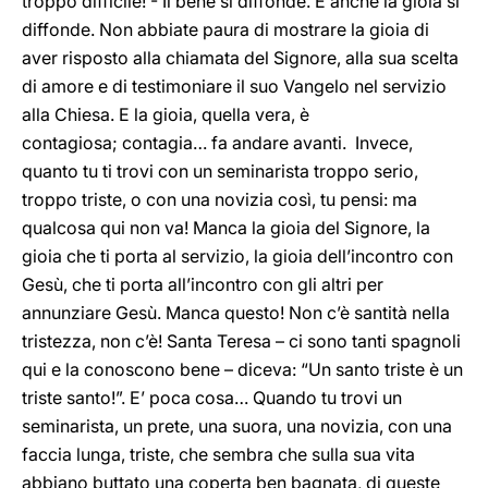
troppo difficile! - Il bene si diffonde. E anche la gioia si
diffonde. Non abbiate paura di mostrare la gioia di
aver risposto alla chiamata del Signore, alla sua scelta
di amore e di testimoniare il suo Vangelo nel servizio
alla Chiesa. E la gioia, quella vera, è
contagiosa; contagia… fa andare avanti. Invece,
quanto tu ti trovi con un seminarista troppo serio,
troppo triste, o con una novizia così, tu pensi: ma
qualcosa qui non va! Manca la gioia del Signore, la
gioia che ti porta al servizio, la gioia dell’incontro con
Gesù, che ti porta all’incontro con gli altri per
annunziare Gesù. Manca questo! Non c’è santità nella
tristezza, non c’è! Santa Teresa – ci sono tanti spagnoli
qui e la conoscono bene – diceva: “Un santo triste è un
triste santo!”. E’ poca cosa… Quando tu trovi un
seminarista, un prete, una suora, una novizia, con una
faccia lunga, triste, che sembra che sulla sua vita
abbiano buttato una coperta ben bagnata, di queste