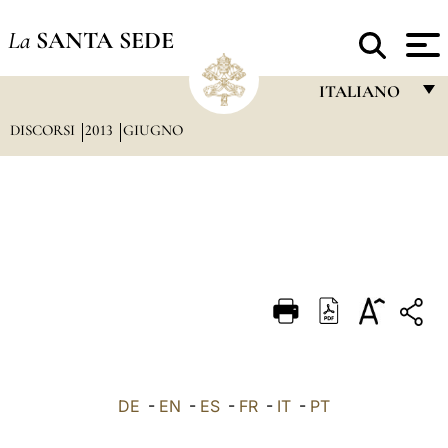
La
SANTA SEDE
ITALIANO
DISCORSI
2013
GIUGNO
FRANÇAIS
ENGLISH
ITALIANO
PORTUGUÊS
ESPAÑOL
DEUTSCH
POLSKI
العربيّة
DE
-
EN
-
ES
-
FR
-
IT
-
PT
中文