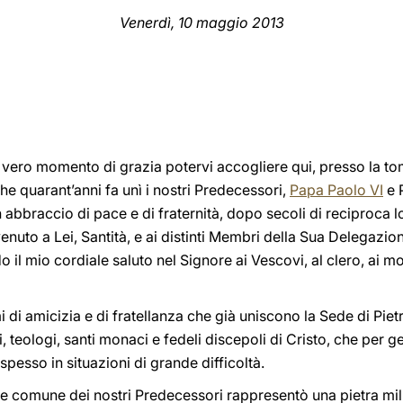
Venerdì, 10 maggio 2013
vero momento di grazia potervi accogliere qui, presso la tom
he quarant’anni fa unì i nostri Predecessori,
Papa Paolo VI
e 
abbraccio di pace e di fraternità, dopo secoli di reciproca
nuto a Lei, Santità, e ai distinti Membri della Sua Delegazion
o il mio cordiale saluto nel Signore ai Vescovi, al clero, ai m
mi di amicizia e di fratellanza che già uniscono la Sede di Pie
ri, teologi, santi monaci e fedeli discepoli di Cristo, che per
pesso in situazioni di grande difficoltà.
one comune dei nostri Predecessori rappresentò una pietra m