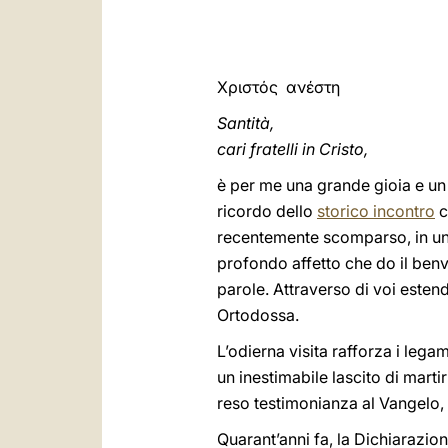
Χριστός ανέστη
Santità,
cari fratelli in Cristo,
è per me una grande gioia e un 
ricordo dello
storico incontro
c
recentemente scomparso, in un 
profondo affetto che do il benve
parole. Attraverso di voi estend
Ortodossa.
L’odierna visita rafforza i lega
un inestimabile lascito di marti
reso testimonianza al Vangelo, s
Quarant’anni fa, la Dichiarazi