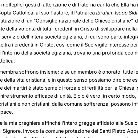
olteplici gesti di attenzione e di fraterna carità che Ella ha r
opta Cattolica, al suo Pastore, il Patriarca
Ibrahim Isaac Sid
tituzione di un “Consiglio nazionale delle Chiese cristiane”, 
della volontà di tutti i credenti in Cristo di sviluppare nella
 servizio dell’intera società egiziana, di cui sono parte integr
tra i credenti in Cristo, così come il Suo vigile interesse per 
all’interno della società egiziana, trovano una profonda eco 
tolica.
 membra soffrono insieme; e se un membro è onorato, tutte 
e della vita cristiana, e in questo senso possiamo dire che 
 dei martiri è stato seme di forza e di fertilità per la Chiesa,
ire strumento efficace di unità. E ciò è vero, in certo modo
 cristiani e non cristiani: dalla comune sofferenza, possono inf
 pace.
re la mia preghiera affinché l’intero gregge affidato alle Sue
l Signore, invoco la comune protezione dei Santi Pietro Apos