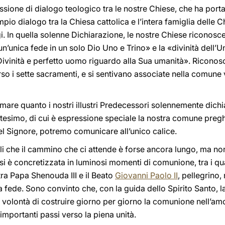
ione di dialogo teologico tra le nostre Chiese, che ha portat
ampio dialogo tra la Chiesa cattolica e l’intera famiglia delle 
i. In quella solenne Dichiarazione, le nostre Chiese riconosce
un’unica fede in un solo Dio Uno e Trino» e la «divinità dell’U
Divinità e perfetto uomo riguardo alla Sua umanità». Riconosc
rso i sette sacramenti, e si sentivano associate nella comune
mare quanto i nostri illustri Predecessori solennemente dichia
ttesimo, di cui è espressione speciale la nostra comune preghi
el Signore, potremo comunicare all’unico calice.
 che il cammino che ci attende è forse ancora lungo, ma no
si è concretizzata in luminosi momenti di comunione, tra i qua
tra Papa Shenouda III e il Beato
Giovanni Paolo II
, pellegrino,
ra fede. Sono convinto che, con la guida dello Spirito Santo, 
la volontà di costruire giorno per giorno la comunione nell’a
importanti passi verso la piena unità.