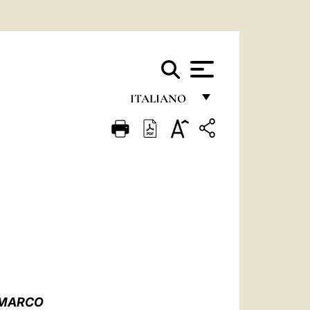
ITALIANO
FRANÇAIS
ENGLISH
ITALIANO
PORTUGUÊS
ESPAÑOL
DEUTSCH
POLSKI
N MARCO