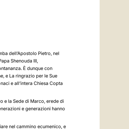
العربيّة
中文
LATINE
ba dell’Apostolo Pietro, nel
Papa Shenouda III,
 lontananza. È dunque con
e, e La ringrazio per le Sue
onaci e all’intera Chiesa Copta
tro e la Sede di Marco, erede di
 generazioni e generazioni hanno
iliare nel cammino ecumenico, e