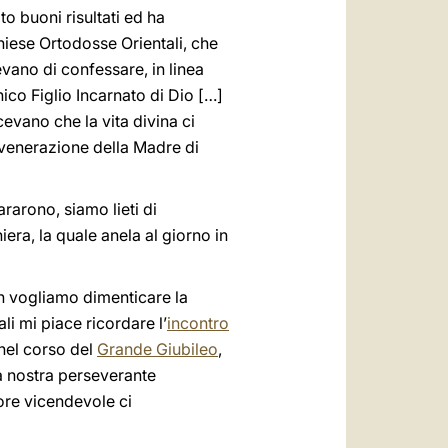
o buoni risultati ed ha
Chiese Ortodosse Orientali, che
vano di confessare, in linea
nico Figlio Incarnato di Dio […]
evano che la vita divina ci
 venerazione della Madre di
rarono, siamo lieti di
era, la quale anela al giorno in
n vogliamo dimenticare la
li mi piace ricordare l’
incontro
 nel corso del
Grande Giubileo
,
la nostra perseverante
more vicendevole ci