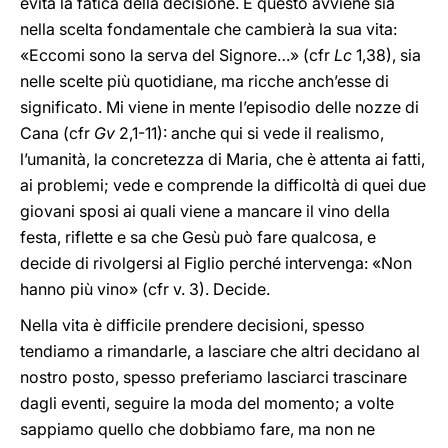
evita la fatica della decisione. E questo avviene sia
nella scelta fondamentale che cambierà la sua vita:
«Eccomi sono la serva del Signore…» (cfr
Lc
1,38), sia
nelle scelte più quotidiane, ma ricche anch’esse di
significato. Mi viene in mente l’episodio delle nozze di
Cana (cfr
Gv
2,1-11): anche qui si vede il realismo,
l’umanità, la concretezza di Maria, che è attenta ai fatti,
ai problemi; vede e comprende la difficoltà di quei due
giovani sposi ai quali viene a mancare il vino della
festa, riflette e sa che Gesù può fare qualcosa, e
decide di rivolgersi al Figlio perché intervenga: «Non
hanno più vino» (cfr v. 3). Decide.
Nella vita è difficile prendere decisioni, spesso
tendiamo a rimandarle, a lasciare che altri decidano al
nostro posto, spesso preferiamo lasciarci trascinare
dagli eventi, seguire la moda del momento; a volte
sappiamo quello che dobbiamo fare, ma non ne