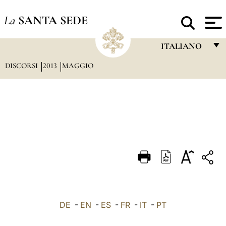
La
SANTA SEDE
ITALIANO
DISCORSI
2013
MAGGIO
FRANÇAIS
ENGLISH
ITALIANO
PORTUGUÊS
ESPAÑOL
DEUTSCH
POLSKI
العربيّة
DE
-
EN
-
ES
-
FR
-
IT
-
PT
中文