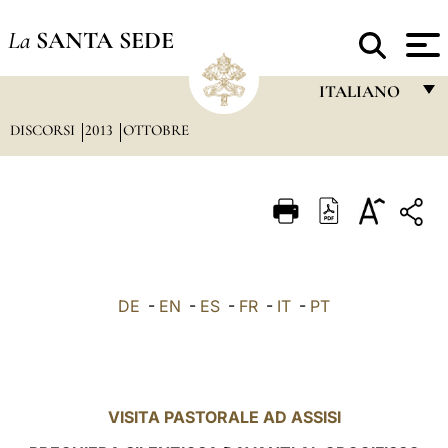
La
SANTA SEDE
ITALIANO
DISCORSI
2013
OTTOBRE
FRANÇAIS
ENGLISH
ITALIANO
PORTUGUÊS
ESPAÑOL
DE
-
EN
-
ES
-
FR
-
IT
-
PT
DEUTSCH
POLSKI
العربيّة
VISITA PASTORALE AD ASSISI
中文