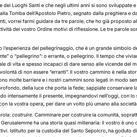
dei Luoghi Santi e che negli ultimi anni si sono sviluppate e 
è alla Tomba dell’Apostolo Pietro, segnato dalla preghiera e d
ti, vorrei farmi guidare da tre parole, che ho già proposto al
tività del vostro Ordine motivi di riflessione. Le tre parole 
do l’esperienza del pellegrinaggio, che è un grande simbolo de
te” o “pellegrino”: o errante, o pellegrino. Il tempo che vi
deale di vita e spesso incapaci di dare senso alle vicende del 
volontà di non essere “erranti”. Il vostro cammino è nella stori
ono molte barriere e i nostri cammini sono legati in modo sem
 profondo, della luce che porta la fede; sappiate conservare l
o intensamente il presente, impegnandovi nell’oggi, con lo s
con la vostra opera
,
per dare un volto più umano alla società
arola:
costruire
. Camminare per costruire la comunità, sopratt
Gerusalemme ha una storia quasi millenaria: il vostro è uno de
 attivi. Istituito per la custodia del Santo Sepolcro, ha goduto