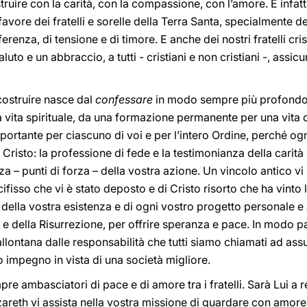
uire con la carità, con la compassione, con l’amore. E infatti
 favore dei fratelli e sorelle della Terra Santa, specialmente d
enza, di tensione e di timore. E anche dei nostri fratelli cris
luto e un abbraccio, a tutti - cristiani e non cristiani -, assi
costruire nasce dal
confessare
in modo sempre più profondo 
 vita spirituale, da una formazione permanente per una vita 
ortante per ciascuno di voi e per l’intero Ordine, perché og
Cristo: la professione di fede e la testimonianza della carit
orza – punti di forza – della vostra azione. Un vincolo antico v
fisso che vi è stato deposto e di Cristo risorto che ha vinto 
o della vostra esistenza e di ogni vostro progetto personale e
e della Risurrezione, per offrire speranza e pace. In modo pa
llontana dalle responsabilità che tutti siamo chiamati ad ass
 impegno in vista di una società migliore.
mpre ambasciatori di pace e di amore tra i fratelli. Sarà Lui 
areth vi assista nella vostra missione di guardare con amore