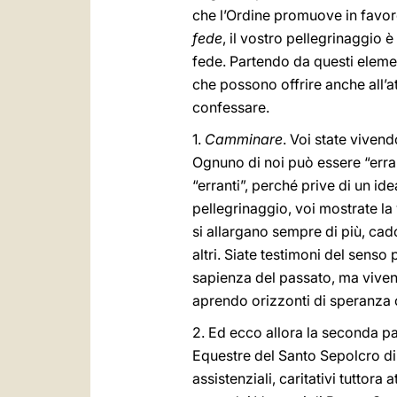
che l’Ordine promuove in favore 
fede
, il vostro pellegrinaggio 
fede. Partendo da questi elemen
che possono offrire anche all’at
confessare.
1.
Camminare
. Voi state viven
Ognuno di noi può essere “erran
“erranti”, perché prive di un i
pellegrinaggio, voi mostrate la 
si allargano sempre di più, cad
altri. Siate testimoni del senso
sapienza del passato, ma vivend
aprendo orizzonti di speranza 
2. Ed ecco allora la seconda p
Equestre del Santo Sepolcro di 
assistenziali, caritativi tuttora