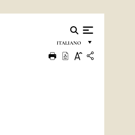
ITALIANO
FRANÇAIS
ENGLISH
ITALIANO
PORTUGUÊS
ESPAÑOL
DEUTSCH
POLSKI