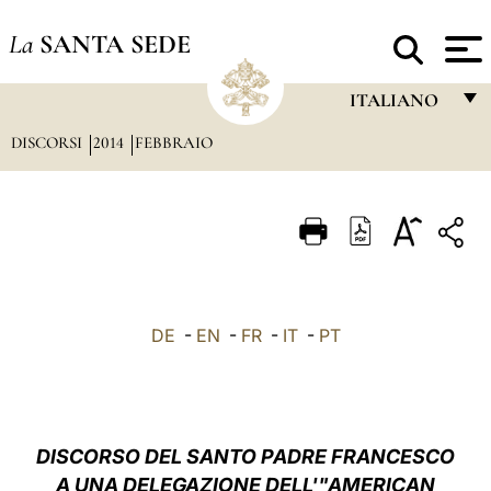
La
SANTA SEDE
ITALIANO
DISCORSI
2014
FEBBRAIO
FRANÇAIS
ENGLISH
ITALIANO
PORTUGUÊS
ESPAÑOL
DE
-
EN
-
FR
-
IT
-
PT
DEUTSCH
POLSKI
العربيّة
DISCORSO DEL SANTO PADRE FRANCESCO
A UNA DELEGAZIONE DELL'"AMERICAN
中文