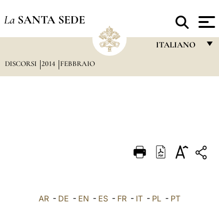
La
SANTA SEDE
ITALIANO
DISCORSI
2014
FEBBRAIO
FRANÇAIS
ENGLISH
ITALIANO
PORTUGUÊS
ESPAÑOL
DEUTSCH
POLSKI
العربيّة
AR
-
DE
-
EN
-
ES
-
FR
-
IT
-
PL
-
PT
中文