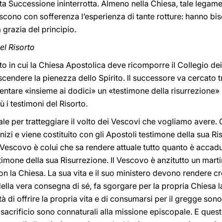
a Successione ininterrotta. Almeno nella Chiesa, tale legame
cono con sofferenza l’esperienza di tante rotture: hanno bis
 grazia del principio.
el Risorto
 in cui la Chiesa Apostolica deve ricomporre il Collegio dei
endere la pienezza dello Spirito. Il successore va cercato tra 
entare «insieme ai dodici» un
«testimone della risurrezione»
ù i testimoni del Risorto.
iale per tratteggiare il volto dei Vescovi che vogliamo avere.
inizi e viene costituito con gli Apostoli testimone della sua R
 il Vescovo è colui che sa rendere attuale tutto quanto è accad
timone della sua Risurrezione. Il Vescovo è anzitutto un marti
on la Chiesa. La sua vita e il suo ministero devono rendere cr
ella vera consegna di sé, fa sgorgare per la propria Chiesa la
à di offrire la propria vita e di consumarsi per il gregge sono
l sacrificio sono connaturali alla missione episcopale. E quest