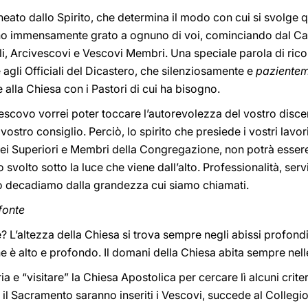
ineato dallo Spirito, che determina il modo con cui si svolg
ono immensamente grato a ognuno di voi, cominciando dal Car
li, Arcivescovi e Vescovi Membri. Una speciale parola di ric
e agli Officiali del Dicastero, che silenziosamente e
paziente
 alla Chiesa con i Pastori di cui ha bisogno.
Vescovo vorrei poter toccare l’autorevolezza del vostro disc
 vostro consiglio. Perciò, lo spirito che presiede i vostri lavo
 dei Superiori e Membri della Congregazione, non potrà essere 
volto sotto la luce che viene dall’alto. Professionalità, serviz
o decadiamo dalla grandezza cui siamo chiamati.
fonte
? L’altezza della Chiesa si trova sempre negli abissi profond
e è alto e profondo. Il domani della Chiesa abita sempre nelle
ia e “visitare” la Chiesa Apostolica per cercare lì alcuni crit
il Sacramento saranno inseriti i Vescovi, succede al Collegi