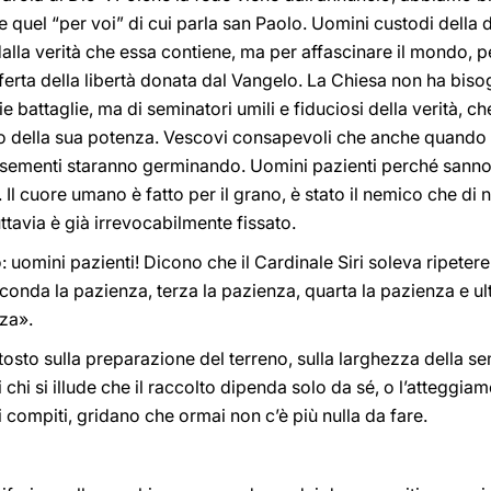
quel “per voi” di cui parla san Paolo. Uomini custodi della 
alla verità che essa contiene, ma per affascinare il mondo, p
fferta della libertà donata dal Vangelo. La Chiesa non ha biso
ie battaglie, ma di seminatori umili e fiduciosi della verità,
o della sua potenza. Vescovi consapevoli che anche quando sa
le sementi staranno germinando. Uomini pazienti perché sanno
 Il cuore umano è fatto per il grano, è stato il nemico che di n
ttavia è già irrevocabilmente fissato.
 uomini pazienti! Dicono che il Cardinale Siri soleva ripetere
conda la pazienza, terza la pazienza, quarta la pazienza e u
nza».
osto sulla preparazione del terreno, sulla larghezza della s
 chi si illude che il raccolto dipenda solo da sé, o l’atteggia
i compiti, gridano che ormai non c’è più nulla da fare.