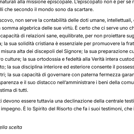
nnaturali alla missione episcopale. L’episcopato non è per sé 
uelli che secondo il mondo sono da scartare.
covo, non serve la contabilità delle doti umane, intellettuali,
a somma algebrica delle sue virtù. È certo che ci serve uno ch
capacità di relazioni sane, equilibrate, per non proiettare sug
tà; la sua solidità cristiana è essenziale per promuovere la fra
misura alta dei discepoli del Signore; la sua preparazione cul
ro culture; la sua ortodossia e fedeltà alla Verità intera custo
o; la sua disciplina interiore ed esteriore consente il posses
ltri; la sua capacità di governare con paterna fermezza garant
asparenza e il suo distacco nell’amministrare i beni della com
tima di tutti.
ti devono essere tuttavia una declinazione della centrale tes
impegno. È lo Spirito del Risorto che fa i suoi testimoni, che i
ella scelta