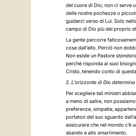
del cuore di Dio; non ci serve 
delle nostre pochezze o piccole
guidarci verso di Lui. Solo nel
campo di Dio più del proprio st
La gente percorre faticosamente
cose dall’alto. Perciò non dobb
Non esiste un Pastore
standar
perché risponda ai suoi bisogni e
Cristo, tenendo conto di questa 
2.
L’orizzonte di Dio determin
Per scegliere tali ministri abbi
a meno di salire, non possiamo 
preferenze, simpatie, appartene
portatori del suo sguardo dall’
assicurare che nel mondo c’è u
sbando e allo smarrimento.