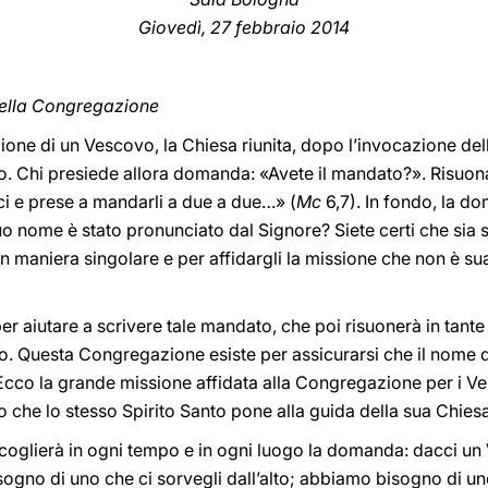
Giovedì, 27 febbraio 2014
della Congregazione
ione di un Vescovo, la Chiesa riunita, dopo l’invocazione dell
to. Chi presiede allora domanda: «Avete il mandato?». Risuo
ici e prese a mandarli a due a due…»
(
Mc
6,7). In fondo, la d
suo nome è stato pronunciato dal Signore? Siete certi che sia 
 in maniera singolare e per affidargli la missione che non è su
 aiutare a scrivere tale mandato, che poi risuonerà in tante
. Questa Congregazione esiste per assicurarsi che il nome di 
Ecco la grande missione affidata alla Congregazione per i Ve
o che lo stesso Spirito Santo pone alla guida della sua Chiesa
ccoglierà in ogni tempo e in ogni luogo la domanda: dacci un
sogno di uno che ci sorvegli dall’alto; abbiamo bisogno di u