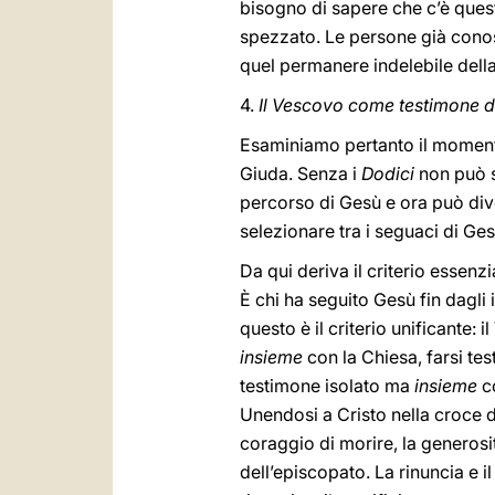
bisogno di sapere che c’è quest
spezzato. Le persone già conos
quel permanere indelebile della
4.
Il Vescovo come testimone d
Esaminiamo pertanto il momento
Giuda. Senza i
Dodici
non può sc
percorso di Gesù e ora può div
selezionare tra i seguaci di Ges
Da qui deriva il criterio essenz
È chi ha seguito Gesù fin dagli 
questo è il criterio unificante:
insieme
con la Chiesa, farsi tes
testimone isolato ma
insieme
c
Unendosi a Cristo nella croce d
coraggio di morire, la generosit
dell’episcopato. La rinuncia e i