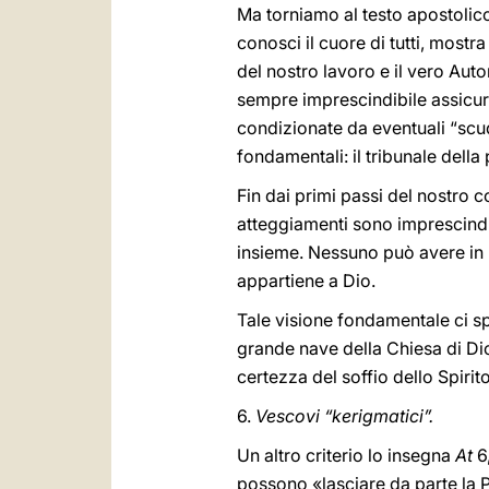
Ma torniamo al testo apostolico
conosci il cuore di tutti, mostra
del nostro lavoro e il vero Aut
sempre imprescindibile assicura
condizionate da eventuali “scud
fondamentali: il tribunale della
Fin dai primi passi del nostro c
atteggiamenti sono imprescindib
insieme. Nessuno può avere in 
appartiene a Dio.
Tale visione fondamentale ci sp
grande nave della Chiesa di Dio,
certezza del soffio dello Spirit
6.
Vescovi “kerigmatici”.
Un altro criterio lo insegna
At
6
possono «lasciare da parte la 