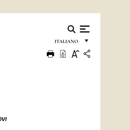
ITALIANO
FRANÇAIS
ENGLISH
ITALIANO
PORTUGUÊS
ESPAÑOL
DEUTSCH
OVI
POLSKI