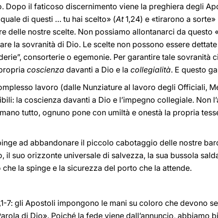
. Dopo il faticoso discernimento viene la preghiera degli Apo
 quale di questi … tu hai scelto» (
At
1,24) e «tirarono a sorte» 
ore delle nostre scelte. Non possiamo allontanarci da questo 
re la sovranità di Dio. Le scelte non possono essere dettate 
erie”, consorterie o egemonie. Per garantire tale sovranità 
 propria
coscienza
davanti a Dio e la
collegialità
. E questo ga
omplesso lavoro (dalle Nunziature al lavoro degli Officiali, M
ili: la coscienza davanti a Dio e l’impegno collegiale. Non l’
mano tutto, ognuno pone con umiltà e onestà la propria tess
inge ad abbandonare il piccolo cabotaggio delle nostre barch
 il suo orizzonte universale di salvezza, la sua bussola salda 
o che la spinge e la sicurezza del porto che la attende.
,1-7: gli Apostoli impongono le mani su coloro che devono s
Parola di Dio». Poiché la fede viene dall’annuncio, abbiamo 