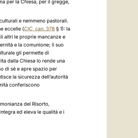
ma per la Chiesa, per il gregge,
 culturali e nemmeno pastorali.
e eccelle (
CIC
, can. 378
§ 1): la
li altri le proprie mancanze e
ternità e la comunione; il suo
turale gli permette di
dita dalla Chiesa lo rende una
so di sé e apre spazio per
isce la sicurezza dell’autorità
unità conferiscono
timonianza del Risorto,
ntegra ed eleva le qualità e i