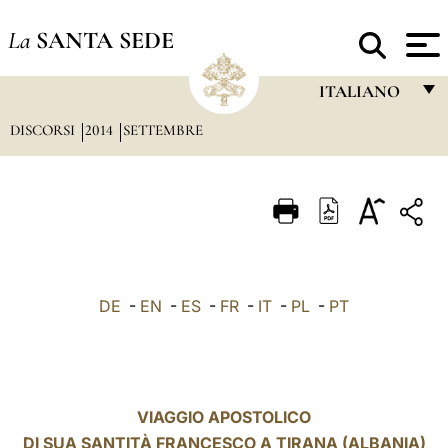
La
SANTA SEDE
ITALIANO
DISCORSI
2014
SETTEMBRE
FRANÇAIS
ENGLISH
ITALIANO
PORTUGUÊS
ESPAÑOL
DE
-
EN
-
ES
-
FR
-
IT
-
PL
-
PT
DEUTSCH
POLSKI
العربيّة
VIAGGIO APOSTOLICO
DI SUA SANTITÀ FRANCESCO A TIRANA (ALBANIA)
中文