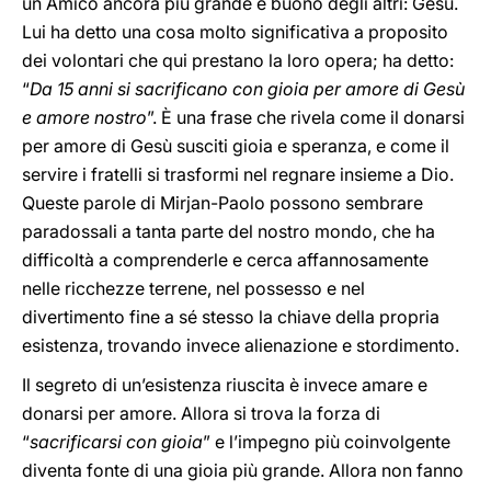
un Amico ancora più grande e buono degli altri: Gesù.
Lui ha detto una cosa molto significativa a proposito
dei volontari che qui prestano la loro opera; ha detto:
“
Da 15 anni si sacrificano con gioia per amore di Gesù
e amore nostro
”. È una frase che rivela come il donarsi
per amore di Gesù susciti gioia e speranza, e come il
servire i fratelli si trasformi nel regnare insieme a Dio.
Queste parole di Mirjan-Paolo possono sembrare
paradossali a tanta parte del nostro mondo, che ha
difficoltà a comprenderle e cerca affannosamente
nelle ricchezze terrene, nel possesso e nel
divertimento fine a sé stesso la chiave della propria
esistenza, trovando invece alienazione e stordimento.
Il segreto di un’esistenza riuscita è invece amare e
donarsi per amore. Allora si trova la forza di
“
sacrificarsi con gioia
” e l’impegno più coinvolgente
diventa fonte di una gioia più grande. Allora non fanno