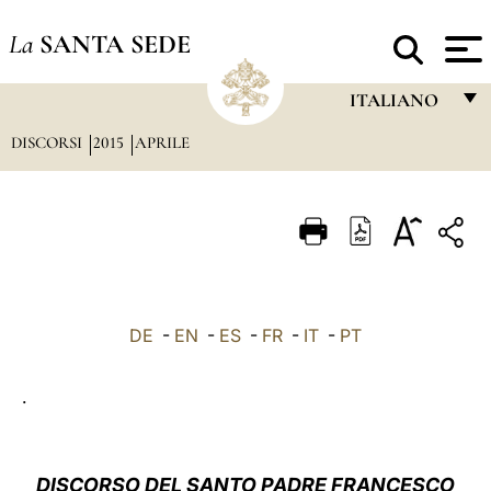
La
SANTA SEDE
ITALIANO
DISCORSI
2015
APRILE
FRANÇAIS
ENGLISH
ITALIANO
PORTUGUÊS
ESPAÑOL
DE
-
EN
-
ES
-
FR
-
IT
-
PT
DEUTSCH
.
POLSKI
العربيّة
DISCORSO DEL SANTO PADRE FRANCESCO
中文