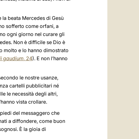
ù e la beata Mercedes di Gesù
no sofferto come orfani, a
no ogni giorno nel curare gli
des. Non è difficile se Dio è
o molto e lo hanno dimostrato
ii gaudium
, 24
). E non l’hanno
i secondo le nostre usanze,
za cartelli pubblicitari né
e le necessità degli altri,
’hanno vista crollare.
 i piedi del messaggero che
mati a diffondere, come buon
sognosi. È la gioia di