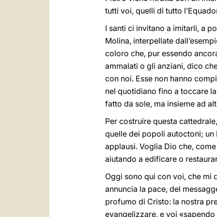
tutti voi, quelli di tutto l’Equado
I santi ci invitano a imitarli, 
Molina, interpellate dall’esemp
coloro che, pur essendo ancora 
ammalati o gli anziani, dico ch
con noi. Esse non hanno compi
nel quotidiano fino a toccare la
fatto da sole, ma insieme ad altr
Per costruire questa cattedrale, 
quelle dei popoli autoctoni; un 
applausi. Voglia Dio che, come l
aiutando a edificare o restaurare
Oggi sono qui con voi, che mi d
annuncia la pace, del messagge
profumo di Cristo: la nostra pre
evangelizzare, e voi «sapendo q