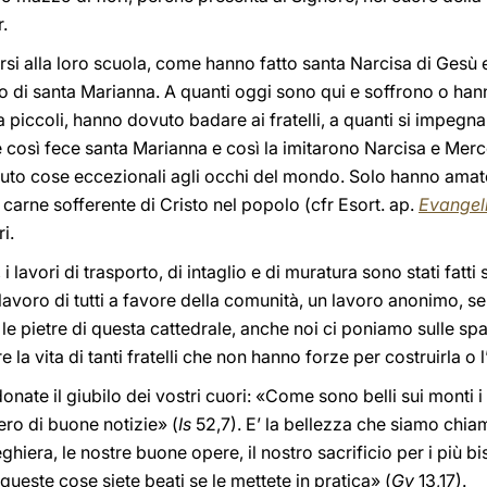
r.
a porsi alla loro scuola, come hanno fatto santa Narcisa di Ges
io di santa Marianna. A quanti oggi sono qui e soffrono o han
piccoli, hanno dovuto badare ai fratelli, a quanti si impegna
e così fece santa Marianna e così la imitarono Narcisa e Merce
uto cose eccezionali agli occhi del mondo. Solo hanno amat
 carne sofferente di Cristo nel popolo (cfr Esort. ap.
Evangel
i.
i lavori di trasporto, di intaglio e di muratura sono stati fatt
lavoro di tutti a favore della comunità, un lavoro anonimo, sen
e pietre di questa cattedrale, anche noi ci poniamo sulle spall
 la vita di tanti fratelli che non hanno forze per costruirla o l
onate il giubilo dei vostri cuori: «Come sono belli sui monti
ro di buone notizie» (
Is
52,7). E’ la bellezza che siamo chia
ghiera, le nostre buone opere, il nostro sacrificio per i più bi
ueste cose siete beati se le mettete in pratica» (
Gv
13,17).