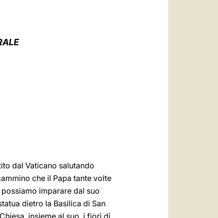
العربيّة
中文
LATINE
RALE
ito dal Vaticano salutando
 cammino che il Papa tante volte
oi possiamo imparare dal suo
statua dietro la Basilica di San
hiesa, insieme al suo, i fiori di