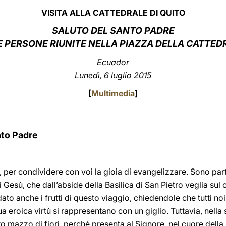
VISITA ALLA CATTEDRALE DI QUITO
SALUTO DEL
SANTO PADRE
E PERSONE RIUNITE NELLA PIAZZA DELLA CATTED
Ecuador
Lunedì
, 6 luglio 2015
[
Multimedia
]
nto Padre
 per condividere con voi la gioia di evangelizzare. Sono part
 Gesù, che dall’abside della Basilica di San Pietro veglia sul
o anche i frutti di questo viaggio, chiedendole che tutti n
ua eroica virtù si rappresentano con un giglio. Tuttavia, nella 
ro mazzo di fiori, perché presenta al Signore, nel cuore della C