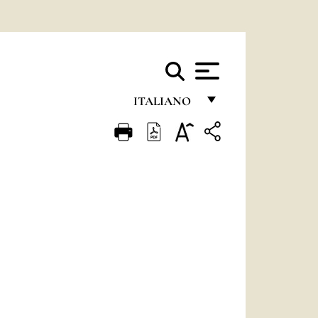
ITALIANO
FRANÇAIS
ENGLISH
ITALIANO
PORTUGUÊS
ESPAÑOL
DEUTSCH
POLSKI