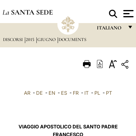
La
SANTA SEDE
ITALIANO
DISCORSI
2015
GIUGNO
DOCUMENTS
FRANÇAIS
ENGLISH
ITALIANO
PORTUGUÊS
ESPAÑOL
AR
-
DE
-
EN
-
ES
-
FR
-
IT
-
PL
-
PT
DEUTSCH
POLSKI
العربيّة
VIAGGIO APOSTOLICO DEL SANTO PADRE
FRANCESCO
中文