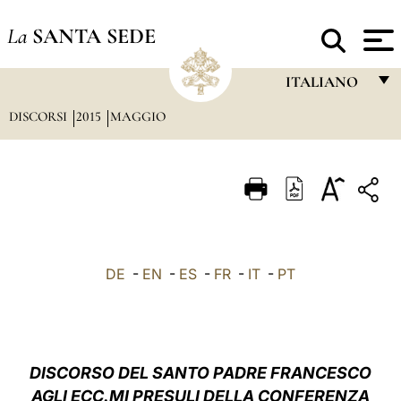
La
SANTA SEDE
ITALIANO
DISCORSI
2015
MAGGIO
FRANÇAIS
ENGLISH
ITALIANO
PORTUGUÊS
ESPAÑOL
DE
-
EN
-
ES
-
FR
-
IT
-
PT
DEUTSCH
POLSKI
العربيّة
DISCORSO DEL SANTO PADRE FRANCESCO
AGLI ECC.MI PRESULI DELLA CONFERENZA
中文