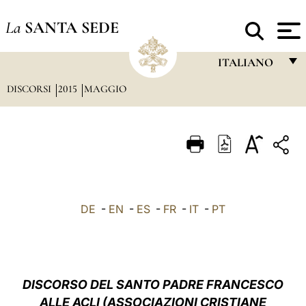
La
SANTA SEDE
ITALIANO
DISCORSI
2015
MAGGIO
FRANÇAIS
ENGLISH
ITALIANO
PORTUGUÊS
ESPAÑOL
DE
-
EN
-
ES
-
FR
-
IT
-
PT
DEUTSCH
POLSKI
العربيّة
DISCORSO DEL SANTO PADRE FRANCESCO
ALLE ACLI (ASSOCIAZIONI CRISTIANE
中文