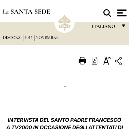
La
SANTA SEDE
ITALIANO
DISCORSI
2015
NOVEMBRE
FRANÇAIS
ENGLISH
ITALIANO
PORTUGUÊS
ESPAÑOL
IT
DEUTSCH
POLSKI
العربيّة
INTERVISTA
DEL SANTO PADRE FRANCESCO
A TV2000 IN OCCASIONE DEGLI ATTENTATI DI
中文