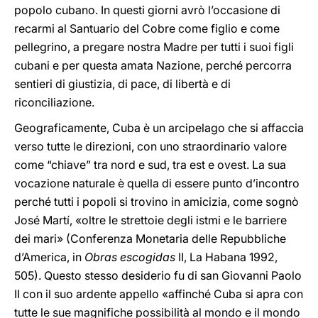
popolo cubano. In questi giorni avrò l’occasione di
recarmi al Santuario del Cobre come figlio e come
pellegrino, a pregare nostra Madre per tutti i suoi figli
cubani e per questa amata Nazione, perché percorra
sentieri di giustizia, di pace, di libertà e di
riconciliazione.
Geograficamente, Cuba è un arcipelago che si affaccia
verso tutte le direzioni, con uno straordinario valore
come “chiave” tra nord e sud, tra est e ovest. La sua
vocazione naturale è quella di essere punto d’incontro
perché tutti i popoli si trovino in amicizia, come sognò
José Martí, «oltre le strettoie degli istmi e le barriere
dei mari» (Conferenza Monetaria delle Repubbliche
d’America, in
Obras escogidas
II, La Habana 1992,
505). Questo stesso desiderio fu di san Giovanni Paolo
II con il suo ardente appello «affinché Cuba si apra con
tutte le sue magnifiche possibilità al mondo e il mondo