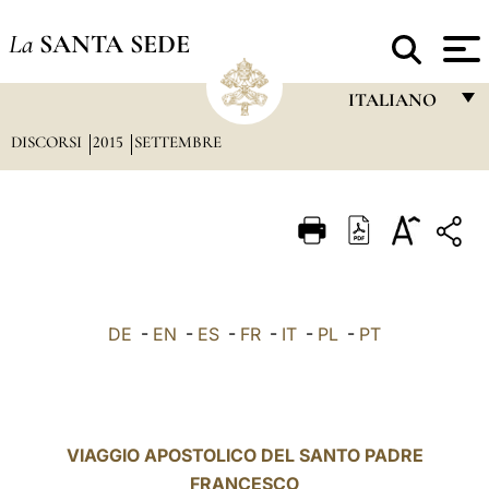
La
SANTA SEDE
ITALIANO
DISCORSI
2015
SETTEMBRE
FRANÇAIS
ENGLISH
ITALIANO
PORTUGUÊS
ESPAÑOL
DE
-
EN
-
ES
-
FR
-
IT
-
PL
-
PT
DEUTSCH
POLSKI
العربيّة
VIAGGIO APOSTOLICO DEL SANTO PADRE
FRANCESCO
中文