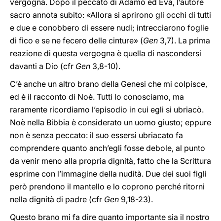
vergogna. Dopo il peccato di Adamo ed Eva, l’autore
sacro annota subito: «Allora si aprirono gli occhi di tutti
e due e conobbero di essere nudi; intrecciarono foglie
di fico e se ne fecero delle cinture» (
Gen
3,7). La prima
reazione di questa vergogna è quella di nascondersi
davanti a Dio (cfr
Gen
3,8-10).
C’è anche un altro brano della Genesi che mi colpisce,
ed è il racconto di Noè. Tutti lo conosciamo, ma
raramente ricordiamo l’episodio in cui egli si ubriacò.
Noè nella Bibbia è considerato un uomo giusto; eppure
non è senza peccato: il suo essersi ubriacato fa
comprendere quanto anch’egli fosse debole, al punto
da venir meno alla propria dignità, fatto che la Scrittura
esprime con l’immagine della nudità. Due dei suoi figli
però prendono il mantello e lo coprono perché ritorni
nella dignità di padre (cfr
Gen
9,18-23).
Questo brano mi fa dire quanto importante sia il nostro