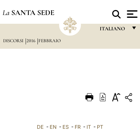
La
SANTA SEDE
ITALIANO
DISCORSI
2016
FEBBRAIO
FRANÇAIS
ENGLISH
ITALIANO
PORTUGUÊS
ESPAÑOL
DEUTSCH
POLSKI
العربيّة
DE
-
EN
-
ES
-
FR
-
IT
-
PT
中文