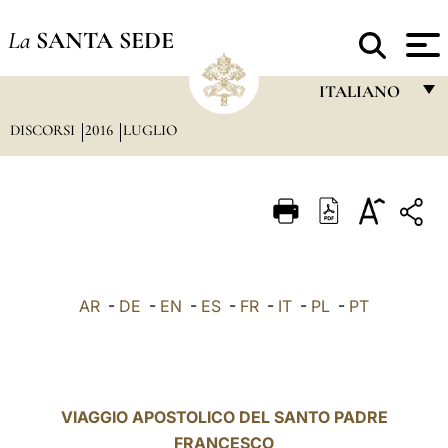
La
SANTA SEDE
ITALIANO
DISCORSI
2016
LUGLIO
FRANÇAIS
ENGLISH
ITALIANO
PORTUGUÊS
ESPAÑOL
AR
-
DE
-
EN
-
ES
-
FR
-
IT
-
PL
-
PT
DEUTSCH
POLSKI
العربيّة
VIAGGIO APOSTOLICO DEL SANTO PADRE
FRANCESCO
中文