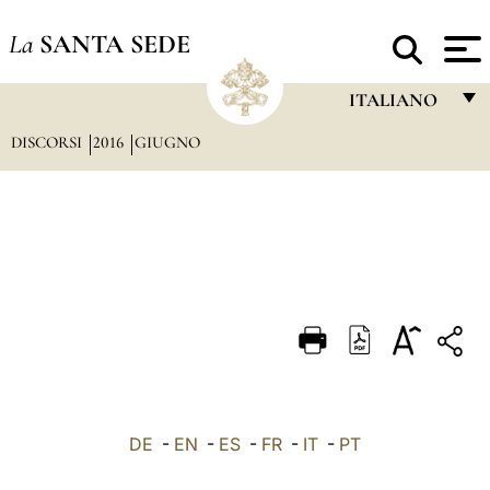
La
SANTA SEDE
ITALIANO
DISCORSI
2016
GIUGNO
FRANÇAIS
ENGLISH
ITALIANO
PORTUGUÊS
ESPAÑOL
DEUTSCH
POLSKI
العربيّة
DE
-
EN
-
ES
-
FR
-
IT
-
PT
中文